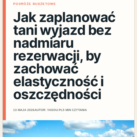
PODRÓŻE BUDŻETOWE
Jak zaplanować
tani wyjazd bez
nadmiaru
rezerwacji, by
zachować
elastyczność i
oszczędności
13 MAJA 2026
AUTOR: YASOU.PL
5 MIN CZYTANIA