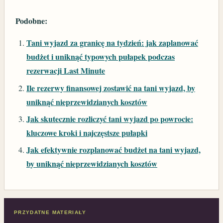
Podobne:
Tani wyjazd za granicę na tydzień: jak zaplanować
budżet i uniknąć typowych pułapek podczas
rezerwacji Last Minute
Ile rezerwy finansowej zostawić na tani wyjazd, by
uniknąć nieprzewidzianych kosztów
Jak skutecznie rozliczyć tani wyjazd po powrocie:
kluczowe kroki i najczęstsze pułapki
Jak efektywnie rozplanować budżet na tani wyjazd,
by uniknąć nieprzewidzianych kosztów
PRZYDATNE MATERIAŁY