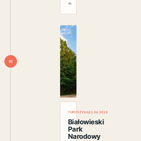
→
02
TURYSTYKA
21.06.2019
Białowieski
Park
Narodowy