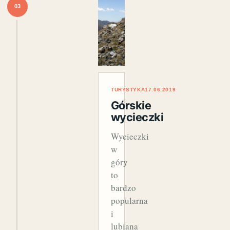
03
TURYSTYKA
17.06.2019
Górskie
wycieczki
Wycieczki
w
góry
to
bardzo
popularna
i
lubiana