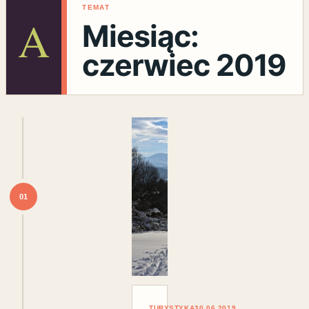
TEMAT
A
Miesiąc:
czerwiec 2019
01
TURYSTYKA
30.06.2019