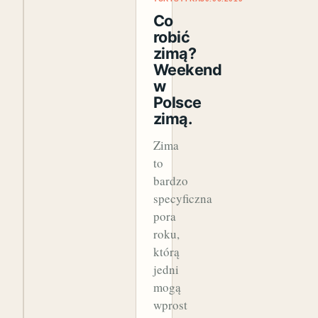
Co
robić
zimą?
Weekend
w
Polsce
zimą.
Zima
to
bardzo
specyficzna
pora
roku,
którą
jedni
mogą
wprost