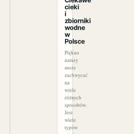
cieki
i
zbiorniki
wodne
w
Polsce
Piękno
natury
może
zachwycać
na
wiele
różnych
sposobów.
Jest
wiele
typów