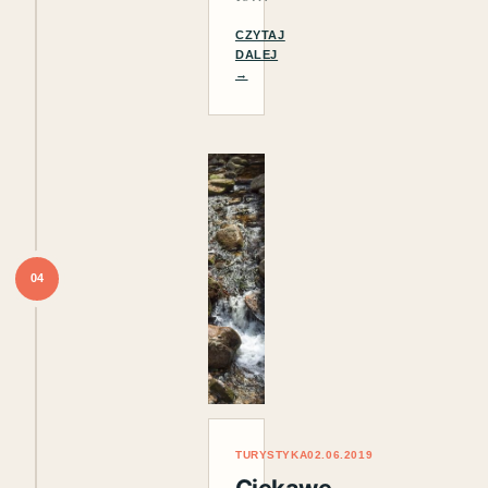
CZYTAJ
DALEJ
→
04
TURYSTYKA
02.06.2019
Ciekawe