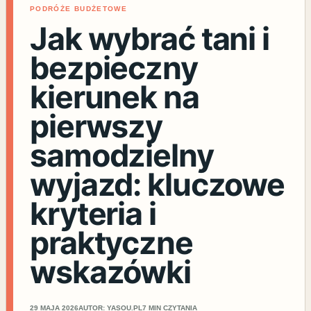
PODRÓŻE BUDŻETOWE
Jak wybrać tani i
bezpieczny
kierunek na
pierwszy
samodzielny
wyjazd: kluczowe
kryteria i
praktyczne
wskazówki
29 MAJA 2026
AUTOR: YASOU.PL
7 MIN CZYTANIA