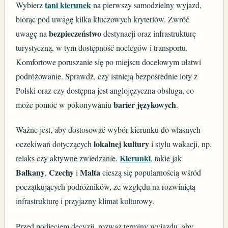
tani kierunek
Wybierz
na pierwszy samodzielny wyjazd,
biorąc pod uwagę kilka kluczowych kryteriów. Zwróć
bezpieczeństwo
uwagę na
destynacji oraz infrastrukturę
turystyczną, w tym dostępność noclegów i transportu.
Komfortowe poruszanie się po miejscu docelowym ułatwi
podróżowanie. Sprawdź, czy istnieją bezpośrednie loty z
Polski oraz czy dostępna jest anglojęzyczna obsługa, co
barier językowych
może pomóc w pokonywaniu
.
Ważne jest, aby dostosować wybór kierunku do własnych
lokalnej kultury
oczekiwań dotyczących
i stylu wakacji, np.
Kierunki
relaks czy aktywne zwiedzanie.
, takie jak
Bałkany
Czechy
Malta
,
i
cieszą się popularnością wśród
początkujących podróżników, ze względu na rozwiniętą
infrastrukturę i przyjazny klimat kulturowy.
Przed podjęciem decyzji, rozważ terminy wyjazdu, aby