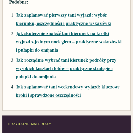
Podobne:
Jak zaplanować pierwszy tani wyjazd: wybór
kierunku, oszczędności i praktyczne wskazówki
Jak skutecznie znaleźć tani kierunek na krótki
wyjazd z jednym noclegiem – praktyczne wskazówki
i pułapki do omijania
Jak rozsądnie wybrać tani kierunek podróży przy
wysokich kosztach lotów – praktyczne strategie i
pułapki do omijania
Jak zaplanować tani weekendowy wyjazd: kluczowe
kroki i sprawdzone oszczędności
PRZYDATNE MATERIAŁY