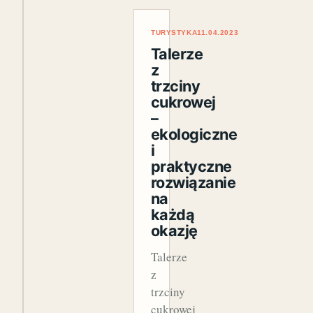
TURYSTYKA
11.04.2023
Talerze
z
trzciny
cukrowej
–
ekologiczne
i
praktyczne
rozwiązanie
na
każdą
okazję
Talerze
z
trzciny
cukrowej