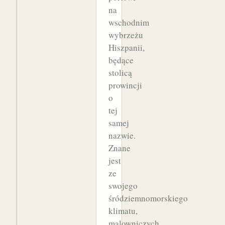
na
wschodnim
wybrzeżu
Hiszpanii,
będące
stolicą
prowincji
o
tej
samej
nazwie.
Znane
jest
ze
swojego
śródziemnomorskiego
klimatu,
malowniczych