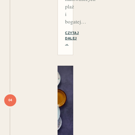
plaż
i
bogatej…
CZYTAJ
DALEJ
→
04