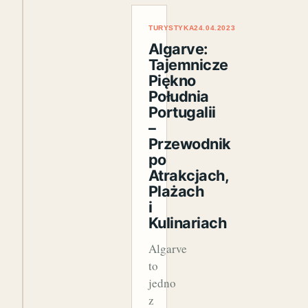
TURYSTYKA
24.04.2023
Algarve:
Tajemnicze
Piękno
Południa
Portugalii
–
Przewodnik
po
Atrakcjach,
Plażach
i
Kulinariach
Algarve
to
jedno
z