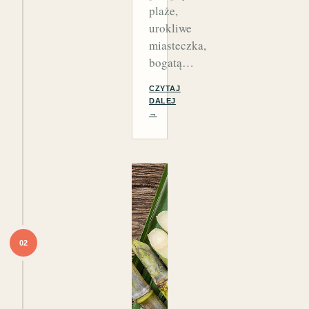
plaże,
urokliwe
miasteczka,
bogatą…
CZYTAJ
DALEJ
→
02