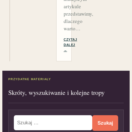
artykule
przedstawimy,
dlaczego
warto…
CZYTAJ
DALEJ
→
PRZYDATNE MATERIAŁY
Skróty, wyszukiwanie i kolejne tropy
Szukaj: