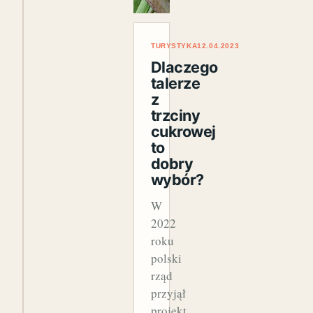
TURYSTYKA
12.04.2023
Dlaczego
talerze
z
trzciny
cukrowej
to
dobry
wybór?
W
2022
roku
polski
rząd
przyjął
projekt