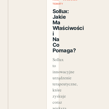
TEMATY
Sollux:
Jakie
Ma
Właściwości
i
Na
Co
Pomaga?
Sollux
to
innowacyjne
urządzenie
terapeutyczne,
które
zyskuje
coraz
większą