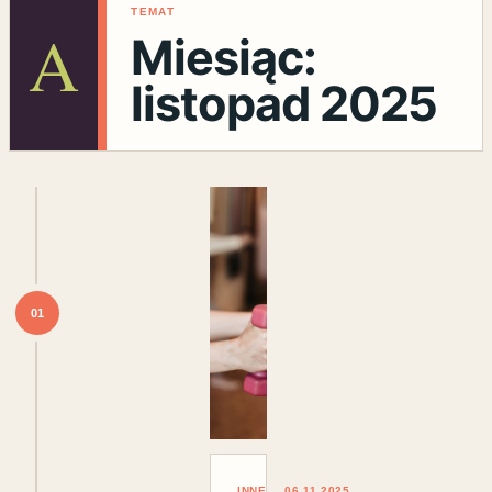
TEMAT
A
Miesiąc:
listopad 2025
01
INNE
06.11.2025