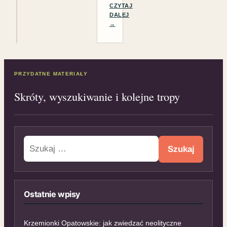
CZYTAJ
DALEJ
→
PRZYDATNE MATERIAŁY
Skróty, wyszukiwanie i kolejne tropy
Szukaj:
Ostatnie wpisy
Krzemionki Opatowskie: jak zwiedzać neolityczne