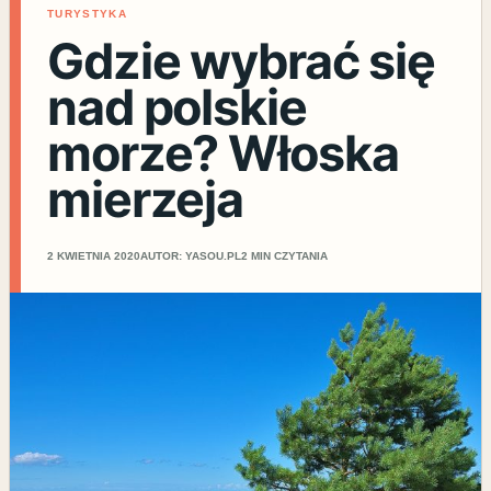
TURYSTYKA
Gdzie wybrać się
nad polskie
morze? Włoska
mierzeja
2 KWIETNIA 2020
AUTOR: YASOU.PL
2 MIN CZYTANIA