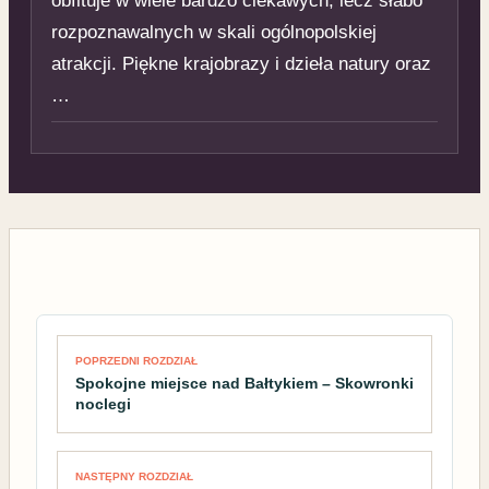
obfituje w wiele bardzo ciekawych, lecz słabo
rozpoznawalnych w skali ogólnopolskiej
atrakcji. Piękne krajobrazy i dzieła natury oraz
…
Nawigacja wpisu
POPRZEDNI ROZDZIAŁ
Spokojne miejsce nad Bałtykiem – Skowronki
noclegi
NASTĘPNY ROZDZIAŁ