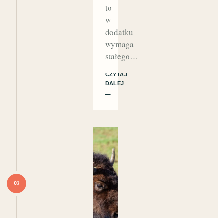
to
w
dodatku
wymaga
stałego…
CZYTAJ
DALEJ
→
03