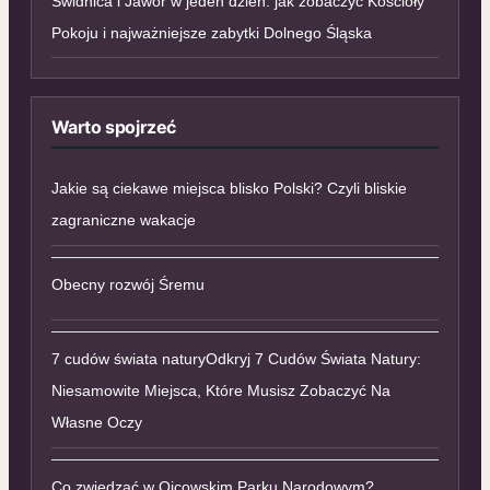
Świdnica i Jawor w jeden dzień: jak zobaczyć Kościoły
Pokoju i najważniejsze zabytki Dolnego Śląska
Warto spojrzeć
Jakie są ciekawe miejsca blisko Polski? Czyli bliskie
zagraniczne wakacje
Obecny rozwój Śremu
7 cudów świata naturyOdkryj 7 Cudów Świata Natury:
Niesamowite Miejsca, Które Musisz Zobaczyć Na
Własne Oczy
Co zwiedzać w Ojcowskim Parku Narodowym?