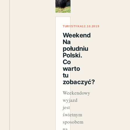
TURYSTYKA
12.10.2019
Weekend
Na
południu
Polski.
Co
warto
tu
zobaczyć?
Weekendowy
wyjazd
jest
świetnym
sposobem
na