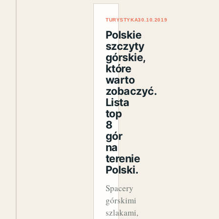
TURYSTYKA
30.10.2019
Polskie
szczyty
górskie,
które
warto
zobaczyć.
Lista
top
8
gór
na
terenie
Polski.
Spacery
górskimi
szlakami,