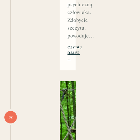
psychiczną
człowieka.
Zdobycie
szczytu,
powoduje…
CZYTAJ
DALEJ
→
02