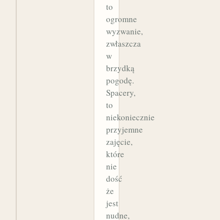
to
ogromne
wyzwanie,
zwłaszcza
w
brzydką
pogodę.
Spacery,
to
niekoniecznie
przyjemne
zajęcie,
które
nie
dość
że
jest
nudne,