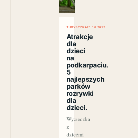
TURYSTYKA
21.10.2019
Atrakcje
dla
dzieci
na
podkarpaciu.
5
najlepszych
parków
rozrywki
dla
dzieci.
Wycieczka
z
dziećmi