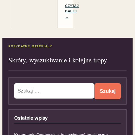
CZYTAJ
DALEJ
→
PRZYDATNE MATERIAŁY
Skróty, wyszukiwanie i kolejne tropy
Szukaj:
Ostatnie wpisy
Krzemionki Opatowskie: jak zwiedzać neolityczne