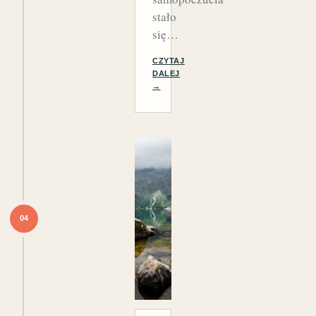
stało
się…
CZYTAJ
DALEJ
→
04