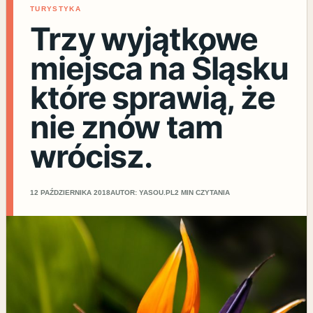
TURYSTYKA
Trzy wyjątkowe
miejsca na Śląsku
które sprawią, że
nie znów tam
wrócisz.
12 PAŹDZIERNIKA 2018
AUTOR: YASOU.PL
2 MIN CZYTANIA