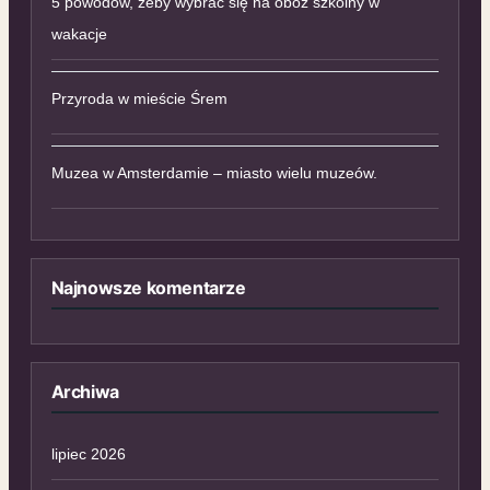
5 powodów, żeby wybrać się na obóz szkolny w
wakacje
Przyroda w mieście Śrem
Muzea w Amsterdamie – miasto wielu muzeów.
Najnowsze komentarze
Archiwa
lipiec 2026