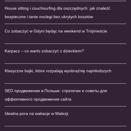
House sitting i couchsurfing dla oszczędnych: jak znaleźć
bezpieczne i tanie noclegi bez ukrytych kosztów
Co zobaczyć w Gdyni będąc na weekend w Trójmieście.
Karpacz – co warto zobaczyć z dzieckiem?
Klasyczne bajki, które rozpalają wyobraźnię najmłodszych
SEO продвижение в Польше: стратегии и советы для
эффективного продвижения сайта
Idealna pora na wakacje w Malezji