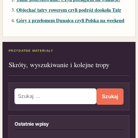
Objechać tatry rowerem czyli podróż dookoła Tatr
Góry z przełomem Dunajca czyli Polska na weekend
PRZYDATNE MATERIAŁY
Skróty, wyszukiwanie i kolejne tropy
Szukaj:
Ostatnie wpisy