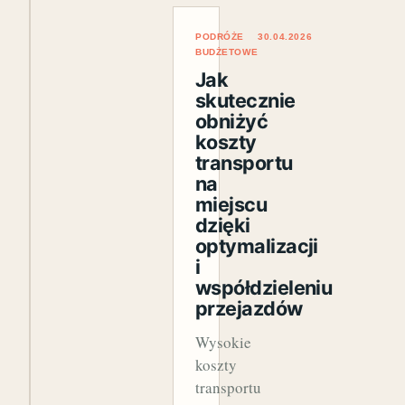
PODRÓŻE
30.04.2026
BUDŻETOWE
Jak
skutecznie
obniżyć
koszty
transportu
na
miejscu
dzięki
optymalizacji
i
współdzieleniu
przejazdów
Wysokie
koszty
transportu