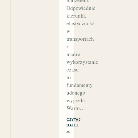
budżetem.
Odpowiednie
kierunki,
elastyczność
w
transportach
i
mądre
wykorzystanie
czasu
to
fundamenty
udanego
wyjazdu.
Warto…
CZYTAJ
DALEJ
→