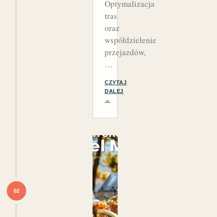
Optymalizacja
tras
oraz
współdzielenie
przejazdów,
…
CZYTAJ
DALEJ
→
02