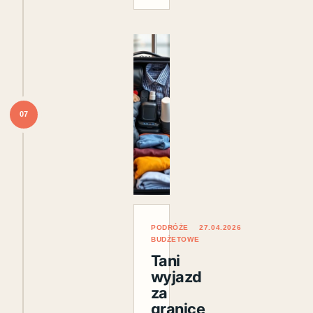
07
PODRÓŻE
27.04.2026
BUDŻETOWE
Tani
wyjazd
za
granicę