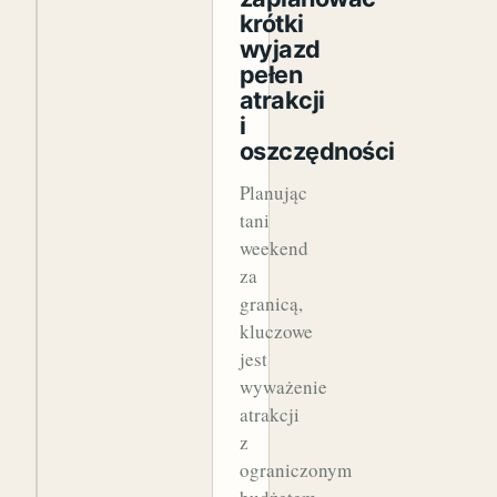
krótki
wyjazd
pełen
atrakcji
i
oszczędności
Planując
tani
weekend
za
granicą,
kluczowe
jest
wyważenie
atrakcji
z
ograniczonym