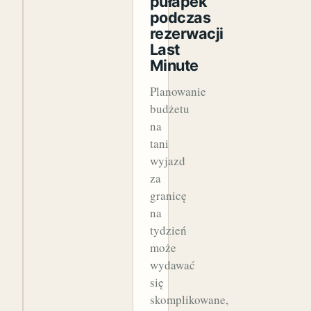
pułapek
podczas
rezerwacji
Last
Minute
Planowanie
budżetu
na
tani
wyjazd
za
granicę
na
tydzień
może
wydawać
się
skomplikowane,