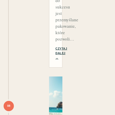
do
sukcesu
jest
przemyślane
pakowanie,
które
pozwoli…
CZYTAJ
DALEJ
→
08