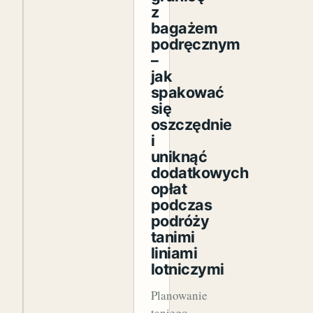
z
bagażem
podręcznym
–
jak
spakować
się
oszczędnie
i
uniknąć
dodatkowych
opłat
podczas
podróży
tanimi
liniami
lotniczymi
Planowanie
taniego