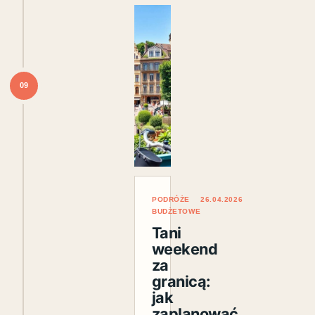
09
PODRÓŻE
26.04.2026
BUDŻETOWE
Tani
weekend
za
granicą:
jak
zaplanować