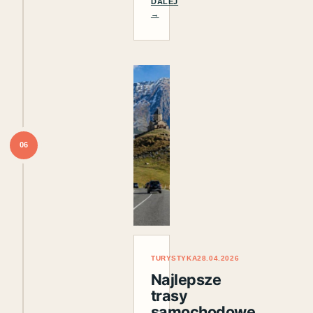
DALEJ
→
06
TURYSTYKA
28.04.2026
Najlepsze
trasy
samochodowe