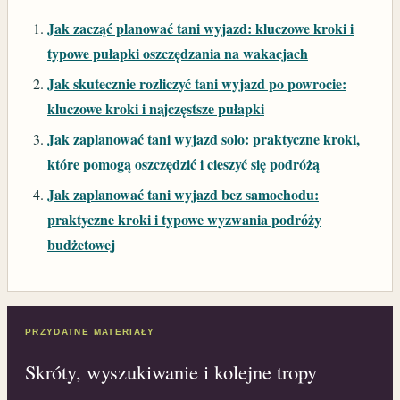
Jak zacząć planować tani wyjazd: kluczowe kroki i
typowe pułapki oszczędzania na wakacjach
Jak skutecznie rozliczyć tani wyjazd po powrocie:
kluczowe kroki i najczęstsze pułapki
Jak zaplanować tani wyjazd solo: praktyczne kroki,
które pomogą oszczędzić i cieszyć się podróżą
Jak zaplanować tani wyjazd bez samochodu:
praktyczne kroki i typowe wyzwania podróży
budżetowej
PRZYDATNE MATERIAŁY
Skróty, wyszukiwanie i kolejne tropy