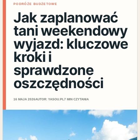
PODRÓŻE BUDŻETOWE
Jak zaplanować
tani weekendowy
wyjazd: kluczowe
kroki i
sprawdzone
oszczędności
16 MAJA 2026
AUTOR: YASOU.PL
7 MIN CZYTANIA