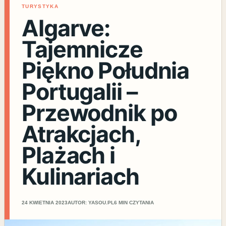
TURYSTYKA
Algarve:
Tajemnicze
Piękno Południa
Portugalii –
Przewodnik po
Atrakcjach,
Plażach i
Kulinariach
24 KWIETNIA 2023
AUTOR: YASOU.PL
6 MIN CZYTANIA