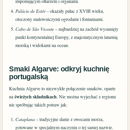
imponującym ołtarzem i organami.
Palácio de Estói
– okazały pałac z XVIII wieku,
otoczony malowniczymi ogrodami i fontannami.
Cabo de São Vicente
– najbardziej na zachód wysunięty
punkt kontynentalnej Europy, z majestatycznym latarnią
morską i widokami na ocean.
Smaki Algarve: odkryj kuchnię
portugalską
Kuchnia Algarve to niezwykłe połączenie smaków, oparte
świeżych składnikach
na
. Nie można wyjechać z regionu
nie spróbując takich potraw jak:
Cataplana
– tradycyjne danie z owocami morza,
gotowane w specjalnym naczyniu o tej samej nazwie.