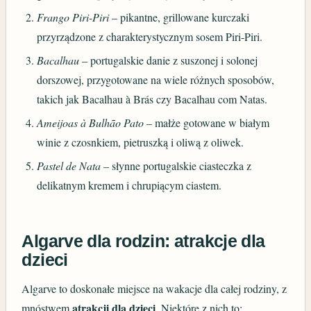
Frango Piri-Piri
– pikantne, grillowane kurczaki
przyrządzone z charakterystycznym sosem Piri-Piri.
Bacalhau
– portugalskie danie z suszonej i solonej
dorszowej, przygotowane na wiele różnych sposobów,
takich jak Bacalhau à Brás czy Bacalhau com Natas.
Ameijoas à Bulhão Pato
– małże gotowane w białym
winie z czosnkiem, pietruszką i oliwą z oliwek.
Pastel de Nata
– słynne portugalskie ciasteczka z
delikatnym kremem i chrupiącym ciastem.
Algarve dla rodzin: atrakcje dla
dzieci
Algarve to doskonałe miejsce na wakacje dla całej rodziny, z
atrakcji dla dzieci
mnóstwem
. Niektóre z nich to: