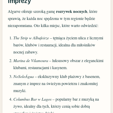
imprezy
rozrywek nocnych
Algarve oferuje szeroką gamę
, które
sprawią, że każda noc spędzona w tym regionie będzie
niezapomniana. Oto kilka miejsc, które warto odwiedzić:
The Strip w Albufeirze
– tętniąca życiem ulica z licznymi
barów, klubów i restauracji, idealna dla miłośników
nocnej zabawy.
Marina de Vilamoura
– luksusowy obszar z eleganckimi
klubami, restauracjami i kasynem.
NoSoloÁgua
– ekskluzywny klub plażowy z basenem,
znanym z imprez na świeżym powietrzu i znakomitej
muzyki.
Columbus Bar w Lagos
– popularny bar z muzyką na
żywo, idealny dla tych, którzy cenią sobie dobrą