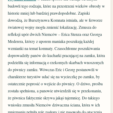
budowli tego rodzaju, które na przestrzeni wieków obrosły w
historie mniej lub bardziej prawdopodobne. Zapiski
dowodzą, że Bursztynowa Komnata istniała, ale w ferworze
światowej wojny mogła zmienić lokalizację. Zmusza do
refleksji upór dwóch Niemców – Erica Stenza oraz Georga
Mederera, którzy z uporem maniaka poszukują każdej
wzmianki na temat komnaty. Czasochłonne poszukiwania
doprowadziły panów do kucharki pracującej na zamku, która
podzieliła się informacją o rzekomych skarbach wnoszonych
do piwnicy zamku. Wówczas Eric i Georg postanowili w
charakterze turystów udać się na wycieczkę po zamku, by
ostatecznie poprosić o wejście do piwnicy. O dziwo, prośba
została spełniona, a panowie utwierdzili się w przekonaniu,
że piwnica faktycznie skrywa jakąś tajemnicę. Do takiego
wniosku zmusiła Niemców dziwaczna ściana, która w ich
mniemaniu pełniła rolę zasłony i nie pasowała do otoczenia.