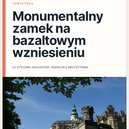
TURYSTYKA
Monumentalny
zamek na
bazaltowym
wzniesieniu
12 STYCZNIA 2021
AUTOR: YASOU.PL
2 MIN CZYTANIA