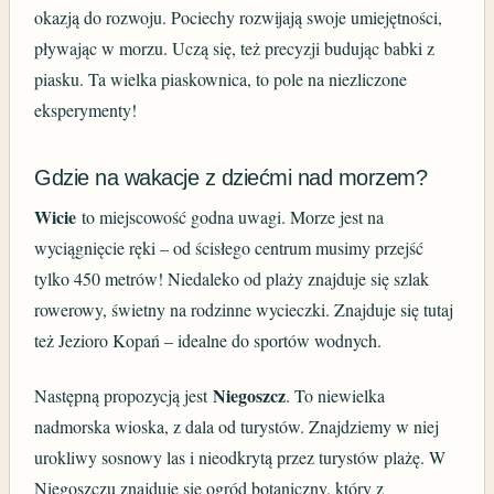
okazją do rozwoju. Pociechy rozwijają swoje umiejętności,
pływając w morzu. Uczą się, też precyzji budując babki z
piasku. Ta wielka piaskownica, to pole na niezliczone
eksperymenty!
Gdzie na wakacje z dziećmi nad morzem?
Wicie
to miejscowość godna uwagi. Morze jest na
wyciągnięcie ręki – od ścisłego centrum musimy przejść
tylko 450 metrów! Niedaleko od plaży znajduje się szlak
rowerowy, świetny na rodzinne wycieczki. Znajduje się tutaj
też Jezioro Kopań – idealne do sportów wodnych.
Niegoszcz
Następną propozycją jest
. To niewielka
nadmorska wioska, z dala od turystów. Znajdziemy w niej
urokliwy sosnowy las i nieodkrytą przez turystów plażę. W
Niegoszczu znajduje się ogród botaniczny, który z