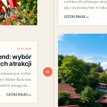
czerwca do późnego sierp
jak i uczestnictwu w lo
CZYTAJ DALEJ →
18.07.2026
end: wybór
ch atrakcji
02
rokiem jest wybór
yć blisko Kościoła
zwrócić uwagę na…
CZYTAJ DALEJ →