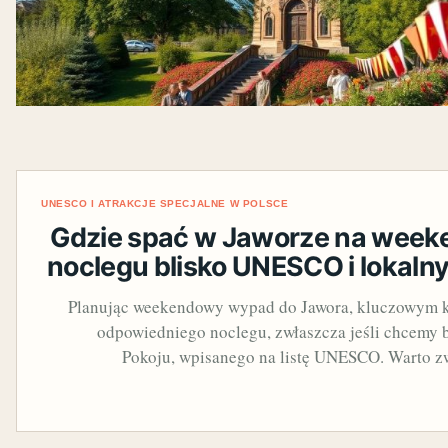
UNESCO I ATRAKCJE SPECJALNE W POLSCE
Gdzie spać w Jaworze na week
noclegu blisko UNESCO i lokalny
Planując weekendowy wypad do Jawora, kluczowym k
odpowiedniego noclegu, zwłaszcza jeśli chcemy b
Pokoju, wpisanego na listę UNESCO. Warto 