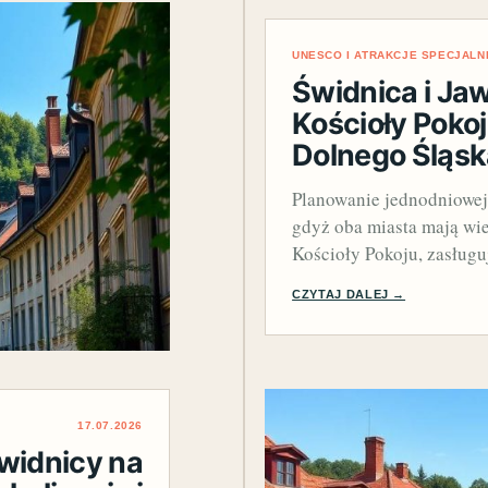
UNESCO I ATRAKCJE SPECJALN
Świdnica i Jaw
Kościoły Pokoj
Dolnego Śląsk
Planowanie jednodniowej
gdyż oba miasta mają wie
Kościoły Pokoju, zasług
CZYTAJ DALEJ →
17.07.2026
widnicy na