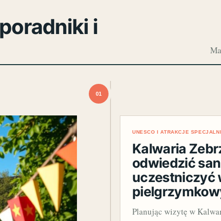
poradniki i
Mat
01
UNESCO I ATRAKCJE SPECJALN
Kalwaria Zebr
odwiedzić sa
uczestniczyć 
pielgrzymkow
Planując wizytę w Kalwar