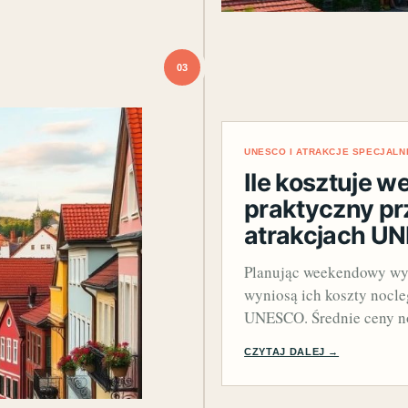
03
UNESCO I ATRAKCJE SPECJALN
Ile kosztuje 
praktyczny pr
atrakcjach U
Planując weekendowy wypa
wyniosą ich koszty nocle
UNESCO. Średnie ceny 
CZYTAJ DALEJ →