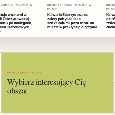
I ATRAKCJE SPECJALNE W
UNESCO I ATRAKCJE SPECJALNE W
UNESC
POLSCE
POLSC
sztuje weekend w
Kalwaria Zebrzydowska:
Kalw
ii Zebrzydowskiej:
zalety pobytu blisko
dzień
dnik po noclegach,
sanktuarium i poza centrum
zwie
jach i sezonowych
miasta w praktyce pielgrzyma
okoli
h
PRZEGLĄDAJ TEMATY
Wybierz interesujący Cię
obszar