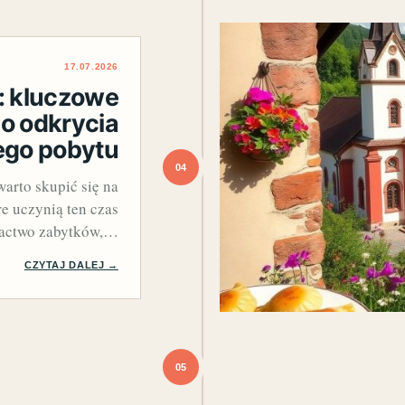
17.07.2026
i: kluczowe
do odkrycia
ego pobytu
04
arto skupić się na
e uczynią ten czas
gactwo zabytków,…
CZYTAJ DALEJ →
05