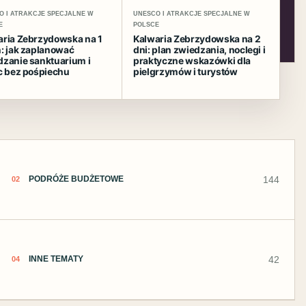
O I ATRAKCJE SPECJALNE W
UNESCO I ATRAKCJE SPECJALNE W
E
POLSCE
aria Zebrzydowska na 1
Kalwaria Zebrzydowska na 2
: jak zaplanować
dni: plan zwiedzania, noclegi i
dzanie sanktuarium i
praktyczne wskazówki dla
c bez pośpiechu
pielgrzymów i turystów
144
PODRÓŻE BUDŻETOWE
02
42
INNE TEMATY
04