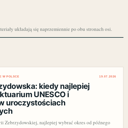
eriały układają się naprzemiennie po obu stronach osi.
E W POLSCE
19.07.2026
zydowska: kiedy najlepiej
nktuarium UNESCO i
w uroczystościach
ych
ii Zebrzydowskiej, najlepiej wybrać okres od późnego