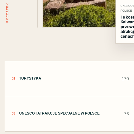
POCZĄTEK
UNESCO 
POLSCE
Ile ko
Kalwar
przewo
atrakc
cenac
170
TURYSTYKA
01
76
UNESCO I ATRAKCJE SPECJALNE W POLSCE
03