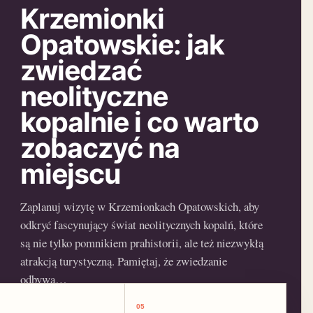
Krzemionki
Opatowskie: jak
zwiedzać
neolityczne
kopalnie i co warto
zobaczyć na
miejscu
Zaplanuj wizytę w Krzemionkach Opatowskich, aby
odkryć fascynujący świat neolitycznych kopalń, które
są nie tylko pomnikiem prahistorii, ale też niezwykłą
atrakcją turystyczną. Pamiętaj, że zwiedzanie
odbywa…
05
OTWÓRZ ROZDZIAŁ →
5 MIN CZYTANIA