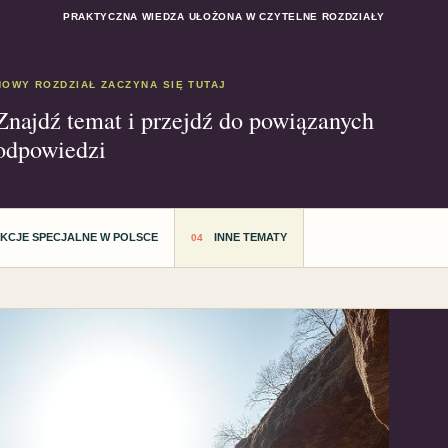
PRAKTYCZNA WIEDZA UŁOŻONA W CZYTELNE ROZDZIAŁY
NOWY ROZDZIAŁ ZACZYNA SIĘ TUTAJ
Znajdź temat i przejdź do powiązanych
odpowiedzi
AKCJE SPECJALNE W POLSCE
INNE TEMATY