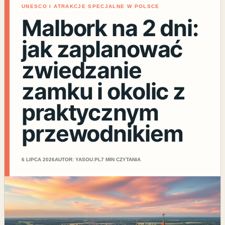
UNESCO I ATRAKCJE SPECJALNE W POLSCE
Malbork na 2 dni:
jak zaplanować
zwiedzanie
zamku i okolic z
praktycznym
przewodnikiem
6 LIPCA 2026
AUTOR: YASOU.PL
7 MIN CZYTANIA