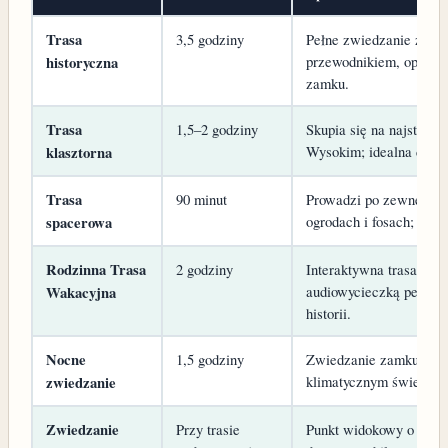
Trasa
3,5 godziny
Pełne zwiedzanie z aud
przewodnikiem, opowiada
historyczna
zamku.
Trasa
1,5–2 godziny
Skupia się na najstars
Wysokim; idealna dla m
klasztorna
Trasa
90 minut
Prowadzi po zewnętrzn
ogrodach i fosach; dosko
spacerowa
Rodzinna Trasa
2 godziny
Interaktywna trasa dla 
audiowycieczką pełną 
Wakacyjna
historii.
Nocne
1,5 godziny
Zwiedzanie zamku po z
klimatycznym świetle i
zwiedzanie
Zwiedzanie
Przy trasie
Punkt widokowy o wyso