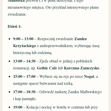
Malborku
pozwoli Ci w pełni skorzystać z tego
niesamowitego miejsca. Oto przykład intensywnego planu
zwiedzania:
Dzień 1:
9:00 – 13:00
Zamku
– Rozpocznij zwiedzanie
Krzyżackiego
z audioprzewodnikiem, wybierając trasę
historyczną lub rodzinną.
13:00 – 14:30
– Zjedz obiad w jednej z pobliskich
Gothic Cafe
Karczma Zamczysko
restauracji, np.
lub
.
15:00 – 17:00
Nogat
– Wybierz się na rejs po rzece
, a
następnie spacer bulwarami nad rzeką.
17:00 – 18:30
– Odwiedź makietę Zamku Malborskiego
i kup pamiątki.
19:00
– Kolacja i nocleg w hotelu w centrum lub przy