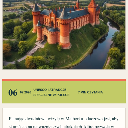
06
UNESCO I ATRAKCJE
07.2026
7 MIN CZYTANIA
SPECJALNE W POLSCE
Planując dwudniową wizytę w Malborku, kluczowe jest, aby
skupić się na najważniejszych atrakcjach, które pozwolą w