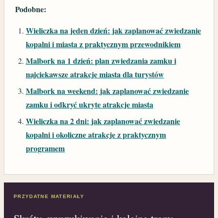
Podobne:
Wieliczka na jeden dzień: jak zaplanować zwiedzanie
kopalni i miasta z praktycznym przewodnikiem
Malbork na 1 dzień: plan zwiedzania zamku i
najciekawsze atrakcje miasta dla turystów
Malbork na weekend: jak zaplanować zwiedzanie
zamku i odkryć ukryte atrakcje miasta
Wieliczka na 2 dni: jak zaplanować zwiedzanie
kopalni i okoliczne atrakcje z praktycznym
programem
PRZYDATNE MATERIAŁY
Skróty, wyszukiwanie i kolejne tropy