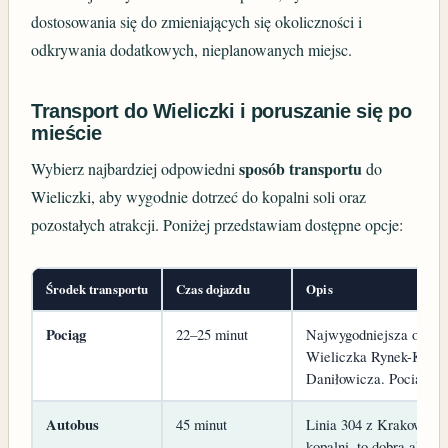
dostosowania się do zmieniających się okoliczności i
odkrywania dodatkowych, nieplanowanych miejsc.
Transport do Wieliczki i poruszanie się po
mieście
sposób transportu
Wybierz najbardziej odpowiedni
do
Wieliczki, aby wygodnie dotrzeć do kopalni soli oraz
pozostałych atrakcji. Poniżej przedstawiam dostępne opcje:
Środek transportu
Czas dojazdu
Opis
Pociąg
22–25 minut
Najwygodniejsza opcja
Wieliczka Rynek-Kopaln
Daniłowicza. Pociągi ku
Autobus
45 minut
Linia 304 z Krakowa ma
kopalni, to dobra alter