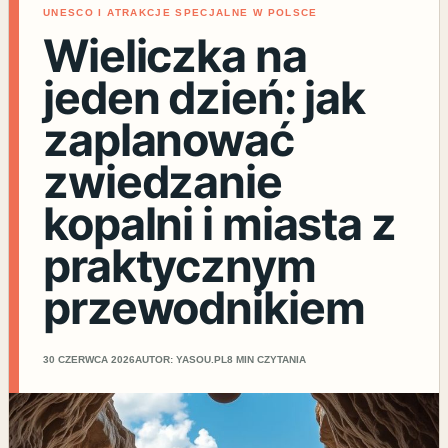
UNESCO I ATRAKCJE SPECJALNE W POLSCE
Wieliczka na
jeden dzień: jak
zaplanować
zwiedzanie
kopalni i miasta z
praktycznym
przewodnikiem
30 CZERWCA 2026
AUTOR: YASOU.PL
8 MIN CZYTANIA