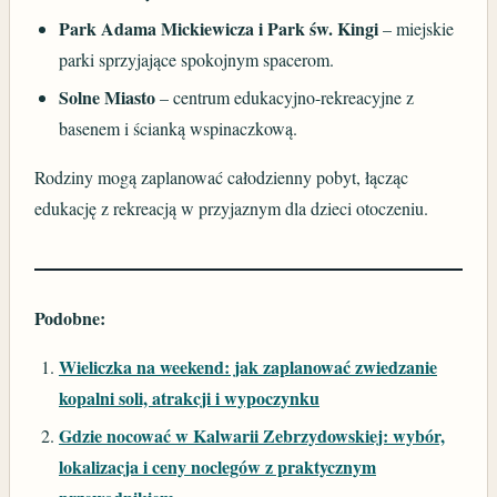
Park Adama Mickiewicza i Park św. Kingi
– miejskie
parki sprzyjające spokojnym spacerom.
Solne Miasto
– centrum edukacyjno-rekreacyjne z
basenem i ścianką wspinaczkową.
Rodziny mogą zaplanować całodzienny pobyt, łącząc
edukację z rekreacją w przyjaznym dla dzieci otoczeniu.
Podobne:
Wieliczka na weekend: jak zaplanować zwiedzanie
kopalni soli, atrakcji i wypoczynku
Gdzie nocować w Kalwarii Zebrzydowskiej: wybór,
lokalizacja i ceny noclegów z praktycznym