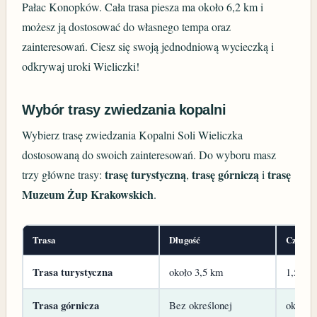
Pałac Konopków. Cała trasa piesza ma około 6,2 km i
możesz ją dostosować do własnego tempa oraz
zainteresowań. Ciesz się swoją jednodniową wycieczką i
odkrywaj uroki Wieliczki!
Wybór trasy zwiedzania kopalni
Wybierz trasę zwiedzania Kopalni Soli Wieliczka
dostosowaną do swoich zainteresowań. Do wyboru masz
trasę turystyczną
trasę górniczą
trasę
trzy główne trasy:
,
i
Muzeum Żup Krakowskich
.
Trasa
Długość
Czas zw
Trasa turystyczna
około 3,5 km
1,5–3 g
Trasa górnicza
Bez określonej
około 2