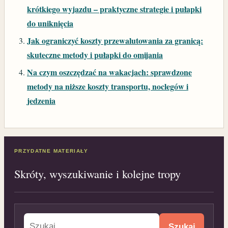
krótkiego wyjazdu – praktyczne strategie i pułapki
do uniknięcia
Jak ograniczyć koszty przewalutowania za granicą:
skuteczne metody i pułapki do omijania
Na czym oszczędzać na wakacjach: sprawdzone
metody na niższe koszty transportu, noclegów i
jedzenia
PRZYDATNE MATERIAŁY
Skróty, wyszukiwanie i kolejne tropy
Szukaj: