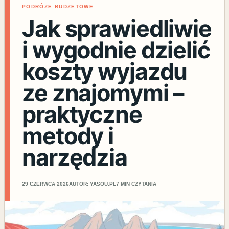
PODRÓŻE BUDŻETOWE
Jak sprawiedliwie
i wygodnie dzielić
koszty wyjazdu
ze znajomymi –
praktyczne
metody i
narzędzia
29 CZERWCA 2026
AUTOR: YASOU.PL
7 MIN CZYTANIA