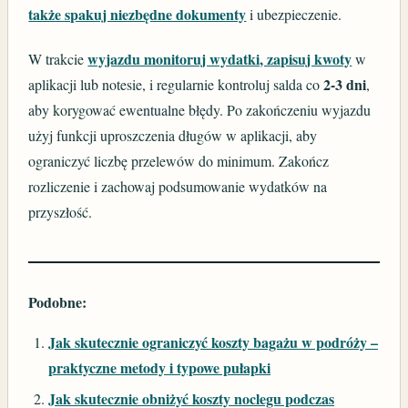
także spakuj niezbędne dokumenty
i ubezpieczenie.
wyjazdu monitoruj wydatki, zapisuj kwoty
W trakcie
w
2-3 dni
aplikacji lub notesie, i regularnie kontroluj salda co
,
aby korygować ewentualne błędy. Po zakończeniu wyjazdu
użyj funkcji uproszczenia długów w aplikacji, aby
ograniczyć liczbę przelewów do minimum. Zakończ
rozliczenie i zachowaj podsumowanie wydatków na
przyszłość.
Podobne:
Jak skutecznie ograniczyć koszty bagażu w podróży –
praktyczne metody i typowe pułapki
Jak skutecznie obniżyć koszty noclegu podczas