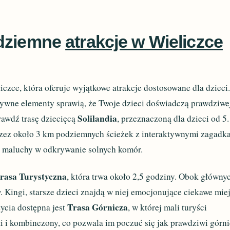
odziemne
atrakcje w Wieliczce
czce, która oferuje wyjątkowe atrakcje dostosowane dla dzieci
tywne elementy sprawią, że Twoje dzieci doświadczą prawdziwe
Solilandia
awdź trasę dziecięcą
, przeznaczoną dla dzieci od 5.
przez około 3 km podziemnych ścieżek z interaktywnymi zagadk
i maluchy w odkrywanie solnych komór.
rasa Turystyczna
, która trwa około 2,5 godziny. Obok główny
św. Kingi, starsze dzieci znajdą w niej emocjonujące ciekawe mie
Trasa Górnicza
życia dostępna jest
, w której mali turyści
ki i kombinezony, co pozwala im poczuć się jak prawdziwi górni