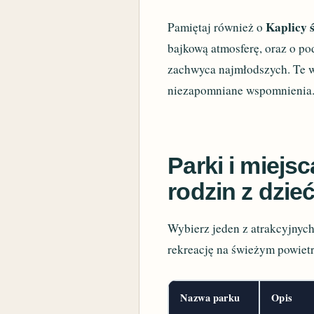
Kaplicy 
Pamiętaj również o
bajkową atmosferę, oraz o 
zachwyca najmłodszych. Te wy
niezapomniane wspomnienia
Parki i miejs
rodzin z dzie
Wybierz jeden z atrakcyjnych
rekreację na świeżym powietr
Nazwa parku
Opis