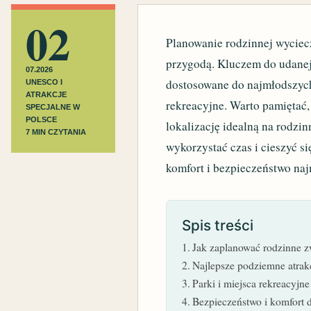
02
Planowanie rodzinnej wyciecz
przygodą. Kluczem do udanej
07.2026
dostosowane do najmłodszych, 
UNESCO I
ATRAKCJE
rekreacyjne. Warto pamiętać, 
SPECJALNE W
POLSCE
lokalizację idealną na rodz
7 MIN CZYTANIA
wykorzystać czas i cieszyć s
komfort i bezpieczeństwo na
Spis treści
Jak zaplanować rodzinne z
Najlepsze podziemne atrakc
Parki i miejsca rekreacyjn
Bezpieczeństwo i komfort 