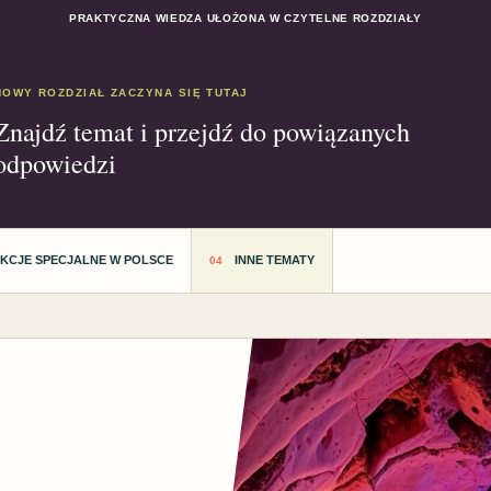
PRAKTYCZNA WIEDZA UŁOŻONA W CZYTELNE ROZDZIAŁY
NOWY ROZDZIAŁ ZACZYNA SIĘ TUTAJ
Znajdź temat i przejdź do powiązanych
odpowiedzi
AKCJE SPECJALNE W POLSCE
INNE TEMATY