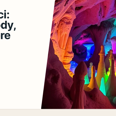
i:
dy,
óre