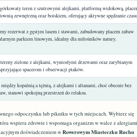
agórkowaty teren z szutrowymi alejkami, platformą widokową, plac
iłownią zewnętrzną oraz boiskiem, oferujący aktywne spędzanie czasu
zny rezerwat z gęstym lasem i stawami, zabudowany placem zabaw
ularnym parkiem linowym, idealny dla miłośników natury.
 tereny zielone z alejkami, wyniosłymi drzewami oraz zarybianym
sprzyjające spacerom i obserwacji ptaków.
między kopalnią a tężnią, z alejkami i altanami, choć obecnie bez
aw, stanowi spokojną przestrzeń do relaksu.
ywnego odpoczynku lub pikniku w tych miejscach. Wybierz się
tóra wspiera zdrowie i wspomaga organizm w walce z alergiami
Rowerowym Miasteczku Ruchu
dukacyjnym doświadczeniem w