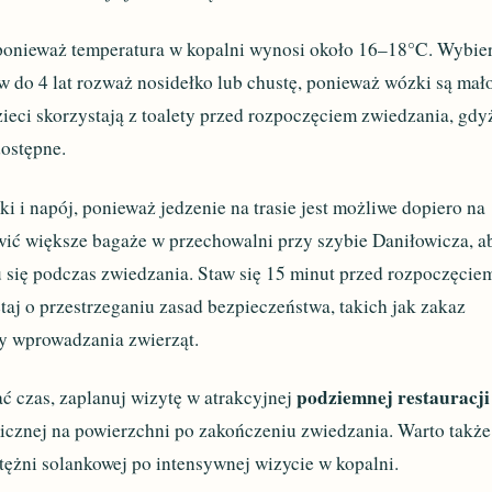
 ponieważ temperatura w kopalni wynosi około 16–18°C. Wybie
 do 4 lat rozważ nosidełko lub chustę, ponieważ wózki są mał
zieci skorzystają z toalety przed rozpoczęciem zwiedzania, gdy
dostępne.
i i napój, ponieważ jedzenie na trasie jest możliwe dopiero na
wić większe bagaże w przechowalni przy szybie Daniłowicza, a
się podczas zwiedzania. Staw się 15 minut przed rozpoczęcie
taj o przestrzeganiu zasad bezpieczeństwa, takich jak zakaz
y wprowadzania zwierząt.
podziemnej restauracji
 czas, zaplanuj wizytę w atrakcyjnej
micznej na powierzchni po zakończeniu zwiedzania. Warto także
 tężni solankowej po intensywnej wizycie w kopalni.