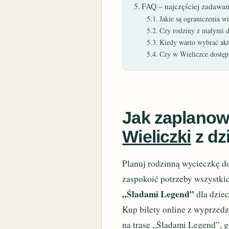
FAQ – najczęściej zadawan
Jakie są ograniczenia w
Czy rodziny z małymi d
Kiedy warto wybrać akt
Czy w Wieliczce dostępn
Jak zaplano
Wieliczki
z dz
Planuj rodzinną wycieczkę do
zaspokoić potrzeby wszystki
„Śladami Legend”
dla dziec
Kup bilety online z wyprzed
na trasę „Śladami Legend”, g