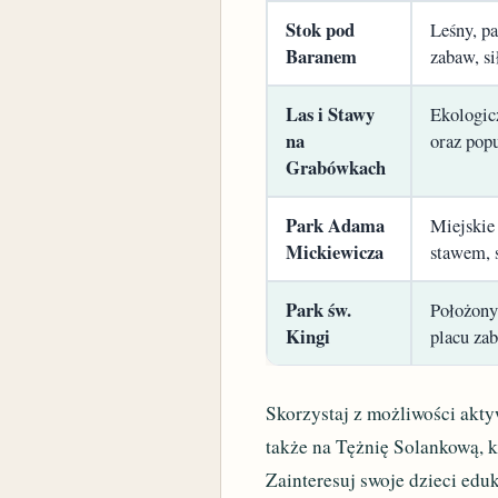
Stok pod
Leśny, p
Baranem
zabaw, s
Las i Stawy
Ekologic
na
oraz pop
Grabówkach
Park Adama
Miejskie
Mickiewicza
stawem, 
Park św.
Położony 
Kingi
placu zab
Skorzystaj z możliwości akt
także na Tężnię Solankową, k
Zainteresuj swoje dzieci e