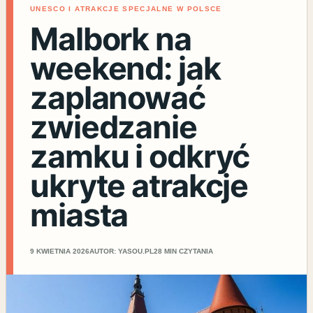
UNESCO I ATRAKCJE SPECJALNE W POLSCE
Malbork na
weekend: jak
zaplanować
zwiedzanie
zamku i odkryć
ukryte atrakcje
miasta
9 KWIETNIA 2026
AUTOR: YASOU.PL
28 MIN CZYTANIA