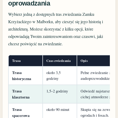
oprowadzania
Wybierz jedną z dostępnych tras zwiedzania Zamku
Krzyżackiego w Malborku, aby cieszyć się jego historią i
architekturą. Możesz skorzystać z kilku opcji, które
odpowiadają Twoim zainteresowaniom oraz czasowi, jaki
chcesz poświęcić na zwiedzanie.
Trasa
Czas zwiedzania
Opis
Trasa
około 3,5
Pełne zwiedzanie z prz
godziny
audioprzewodnikiem, opi
historyczna
Trasa
1,5–2 godziny
Odwiedź najstarszą cz
cichej atmosferze zako
klasztorna
Trasa
około 90 minut
Skupia się na zewnętrz
ogrodach i fosach.
spacerowa