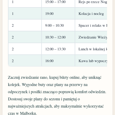
1
15:00 – 17:00
Rejs po rzece Nogat or
1
19:00
Kolacja i nocleg
2
9:00 – 10:30
Spacer i relaks w Park
2
10:30 – 12:00
Zwiedzanie Wieży Ciśn
2
12:00 – 13:30
Lunch w lokalnej kawia
2
16:00
Kawa lub wypoczynek 
Zacznij zwiedzanie rano, kupuj bilety online, aby uniknąć
kolejek. Wygodne buty oraz plany na przerwy na
odpoczynek i posiłki znacząco poprawią komfort odwiedzin.
Dostosuj swoje plany do sezonu i pamiętaj o
najważniejszych atrakcjach, aby maksymalnie wykorzystać
czas w Malborku.