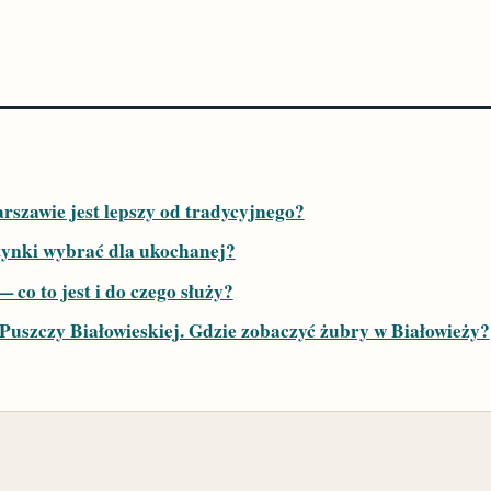
rszawie jest lepszy od tradycyjnego?
tynki wybrać dla ukochanej?
 co to jest i do czego służy?
uszczy Białowieskiej. Gdzie zobaczyć żubry w Białowieży?