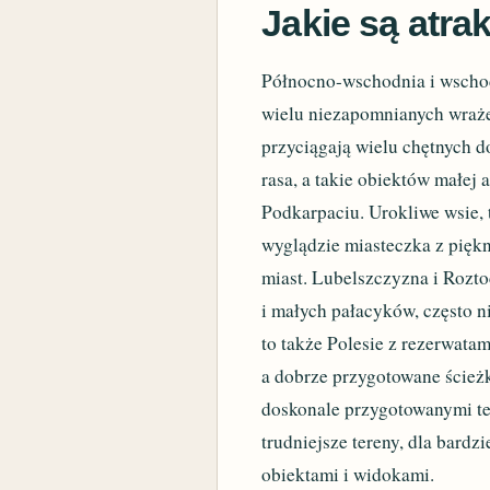
Jakie są atra
Północno-wschodnia i wschod
wielu niezapomnianych wraże
przyciągają wielu chętnych do
rasa, a takie obiektów małej 
Podkarpaciu. Urokliwe wsie,
wyglądzie miasteczka z pięk
miast. Lubelszczyzna i Roztoc
i małych pałacyków, często n
to także Polesie z rezerwatam
a dobrze przygotowane ścieżk
doskonale przygotowanymi ter
trudniejsze tereny, dla bard
obiektami i widokami.