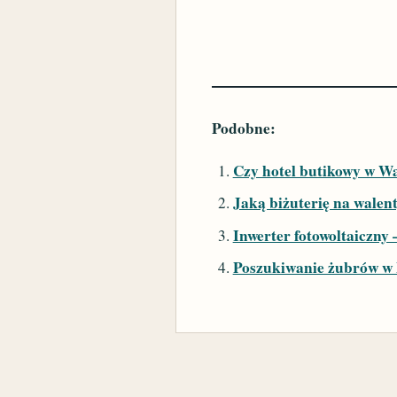
Podobne:
Czy hotel butikowy w Wa
Jaką biżuterię na walen
Inwerter fotowoltaiczny —
Poszukiwanie żubrów w P