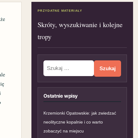
PRZYDATNE MATERIAŁY
 że
Skróty, wyszukiwanie i kolejne
tropy
Szukaj:
ale
ię
i
Ostatnie wpisy
o
Krzemionki Opatowskie: jak zwiedzać
neolityczne kopalnie i co warto
zobaczyć na miejscu