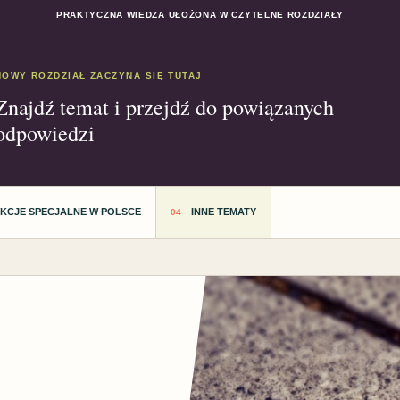
PRAKTYCZNA WIEDZA UŁOŻONA W CZYTELNE ROZDZIAŁY
NOWY ROZDZIAŁ ZACZYNA SIĘ TUTAJ
Znajdź temat i przejdź do powiązanych
odpowiedzi
AKCJE SPECJALNE W POLSCE
INNE TEMATY