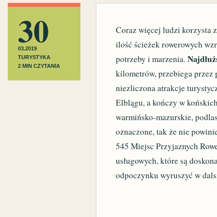
30
Coraz więcej ludzi korzysta 
ilość ścieżek rowerowych wzr
03.2019
Najdłuż
potrzeby i marzenia.
TURYSTYKA
2 MIN CZYTANIA
kilometrów, przebiega przez
niezliczona atrakcje turysty
Elblągu, a kończy w końskic
warmińsko-mazurskie, podlask
oznaczone, tak że nie powini
545 Miejsc Przyjaznych Rowe
usługowych, które są doskona
odpoczynku wyruszyć w dals