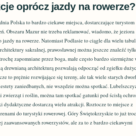
kcje oprócz jazdy na rowerze?
nia Polska to bardzo ciekawe miejsca, dostarczające turystom
ń. Obszaru Mazur nie trzeba reklamować, wiadomo, że jeziora
 jazdy na rowerze. Natomiast Podlasie to ciągle dla wielu tabu
architektury sakralnej, prawosławnej można jeszcze znaleźć tylk
 trochę zapomniane przez boga, małe często bardzo siermiężne
ną drewnianą architekturą pozwalają odpocząć od zgiełku duży
ze to prężnie rozwijające się tereny, ale tak wiele starych dwo
iestety zaniedbanych, nie wszędzie można spotkać. Lubelszczy
i zwierząt i roślin, można tam spotkać gatunki pod ścisłą ochro
i dydaktyczne dostarczą wielu atrakcji. Roztocze to miejsce z
enami do turystyki rowerowej. Góry Świętokrzyskie to już tro
ziej zaawansowanych rowerzystów, ale za to z bardzo ciekawymi