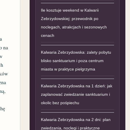
Ile kosztuje weekend w Kalwarii
Zebrzydowskiej: przewodnik po
noclegach, atrakcjach i sezonowych
cenach
la
o na
Kalwaria Zebrzydowska: zalety pobytu
 w
blisko sanktuarium i poza centrum
ch
miasta w praktyce pielgrzyma
rków
zna
Kalwaria Zebrzydowska na 1 dzień: jak
ną,
zaplanować zwiedzanie sanktuarium i
okolic bez pośpiechu
chę
Kalwaria Zebrzydowska na 2 dni: plan
zwiedzania, noclegi i praktyczne