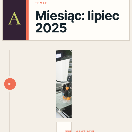
TEMAT
A
Miesiąc:
lipiec
2025
01
INNE
03.07.2025