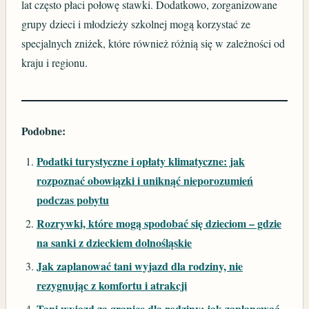
lat często płaci połowę stawki. Dodatkowo, zorganizowane
grupy dzieci i młodzieży szkolnej mogą korzystać ze
specjalnych zniżek, które również różnią się w zależności od
kraju i regionu.
Podobne:
Podatki turystyczne i opłaty klimatyczne: jak
rozpoznać obowiązki i uniknąć nieporozumień
podczas pobytu
Rozrywki, które mogą spodobać się dzieciom – gdzie
na sanki z dzieckiem dolnośląskie
Jak zaplanować tani wyjazd dla rodziny, nie
rezygnując z komfortu i atrakcji
Tani wyjazd za granicę dla rodziny: jak zaplanować