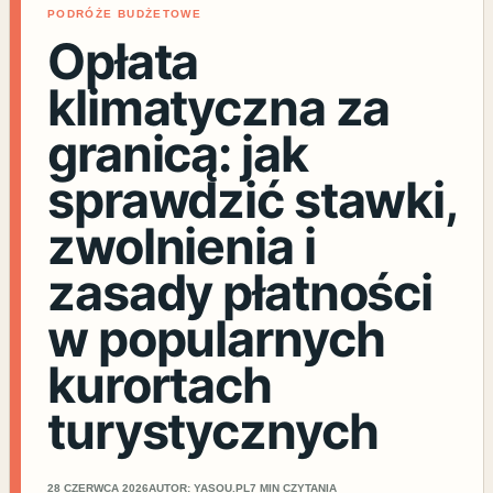
PODRÓŻE BUDŻETOWE
Opłata
klimatyczna za
granicą: jak
sprawdzić stawki,
zwolnienia i
zasady płatności
w popularnych
kurortach
turystycznych
28 CZERWCA 2026
AUTOR: YASOU.PL
7 MIN CZYTANIA