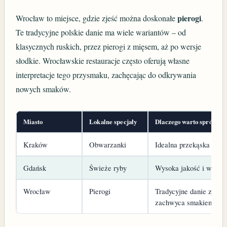
pierogi
Wrocław to miejsce, gdzie zjeść można doskonałe
.
Te tradycyjne polskie danie ma wiele wariantów – od
klasycznych ruskich, przez pierogi z mięsem, aż po wersje
słodkie. Wrocławskie restauracje często oferują własne
interpretacje tego przysmaku, zachęcając do odkrywania
nowych smaków.
Miasto
Lokalne specjały
Dlaczego warto spróbowa
Kraków
Obwarzanki
Idealna przekąska na ci
Gdańsk
Świeże ryby
Wysoka jakość i wyjątk
Wrocław
Pierogi
Tradycyjne danie z róż
zachwyca smakiem.