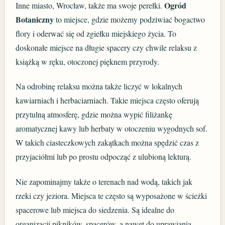
Ogród
Inne miasto, Wrocław, także ma swoje perełki.
Botaniczny
to miejsce, gdzie możemy podziwiać bogactwo
flory i oderwać się od zgiełku miejskiego życia. To
doskonałe miejsce na długie spacery czy chwile relaksu z
książką w ręku, otoczonej pięknem przyrody.
Na odrobinę relaksu można także liczyć w lokalnych
kawiarniach i herbaciarniach. Takie miejsca często oferują
przytulną atmosferę, gdzie można wypić filiżankę
aromatycznej kawy lub herbaty w otoczeniu wygodnych sof.
W takich ciasteczkowych zakątkach można spędzić czas z
przyjaciółmi lub po prostu odpocząć z ulubioną lekturą.
Nie zapominajmy także o terenach nad wodą, takich jak
rzeki czy jeziora. Miejsca te często są wyposażone w ścieżki
spacerowe lub miejsca do siedzenia. Są idealne do
organizacji pikników, spacerów, a nawet do uprawiania