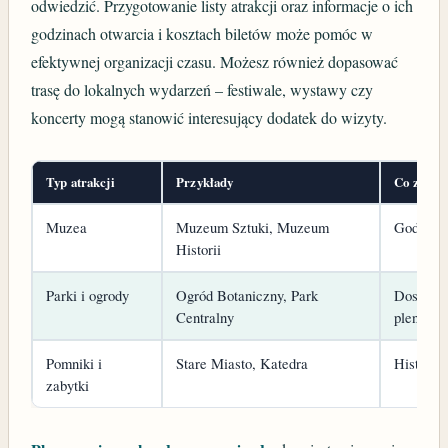
odwiedzić. Przygotowanie listy atrakcji oraz informacje o ich
godzinach otwarcia i kosztach biletów może pomóc w
efektywnej organizacji czasu. Możesz również dopasować
trasę do lokalnych wydarzeń – festiwale, wystawy czy
koncerty mogą stanowić interesujący dodatek do wizyty.
Typ atrakcji
Przykłady
Co zwróc
Muzea
Muzeum Sztuki, Muzeum
Godziny 
Historii
Parki i ogrody
Ogród Botaniczny, Park
Dostępno
Centralny
plenero
Pomniki i
Stare Miasto, Katedra
Historia,
zabytki