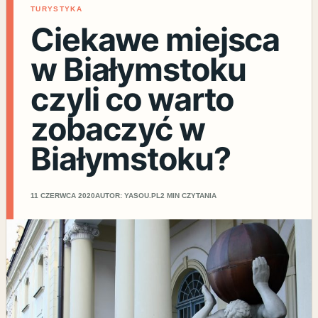
TURYSTYKA
Ciekawe miejsca
w Białymstoku
czyli co warto
zobaczyć w
Białymstoku?
11 CZERWCA 2020
AUTOR: YASOU.PL
2 MIN CZYTANIA