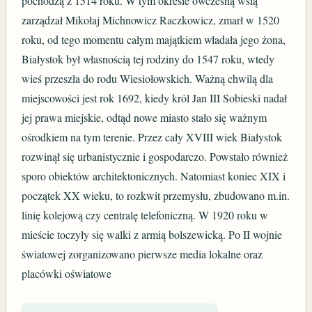
pochodzą z 1514 roku. W tym okresie ówczesną wsią
zarządzał Mikołaj Michnowicz Raczkowicz, zmarł w 1520
roku, od tego momentu całym majątkiem władała jego żona,
Białystok był własnością tej rodziny do 1547 roku, wtedy
wieś przeszła do rodu Wiesiołowskich. Ważną chwilą dla
miejscowości jest rok 1692, kiedy król Jan III Sobieski nadał
jej prawa miejskie, odtąd nowe miasto stało się ważnym
ośrodkiem na tym terenie. Przez cały XVIII wiek Białystok
rozwinął się urbanistycznie i gospodarczo. Powstało również
sporo obiektów architektonicznych. Natomiast koniec XIX i
początek XX wieku, to rozkwit przemysłu, zbudowano m.in.
linię kolejową czy centralę telefoniczną. W 1920 roku w
mieście toczyły się walki z armią bolszewicką. Po II wojnie
światowej zorganizowano pierwsze media lokalne oraz
placówki oświatowe