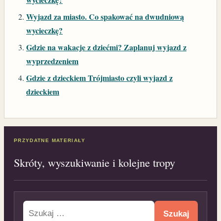
Wyjazd za miasto. Co spakować na dwudniową
wycieczkę?
Gdzie na wakacje z dziećmi? Zaplanuj wyjazd z
wyprzedzeniem
Gdzie z dzieckiem Trójmiasto czyli wyjazd z
dzieckiem
PRZYDATNE MATERIAŁY
Skróty, wyszukiwanie i kolejne tropy
Szukaj: