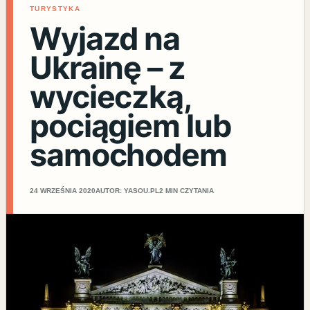
TURYSTYKA
Wyjazd na
Ukrainę – z
wycieczką,
pociągiem lub
samochodem
24 WRZEŚNIA 2020
AUTOR: YASOU.PL
2 MIN CZYTANIA