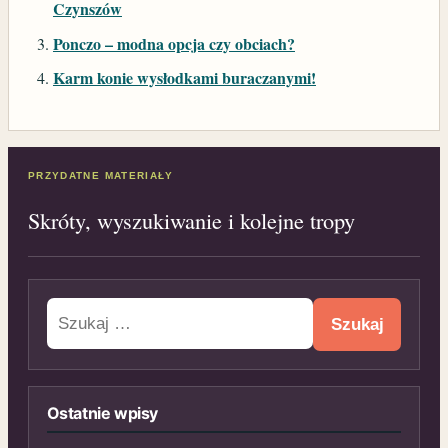
Czynszów
Ponczo – modna opcja czy obciach?
Karm konie wysłodkami buraczanymi!
PRZYDATNE MATERIAŁY
Skróty, wyszukiwanie i kolejne tropy
Szukaj:
Ostatnie wpisy