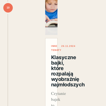
10
INNE
26.11.2024
TEMATY
Klasyczne
bajki,
które
rozpalają
wyobraźnię
najmłodszych
Czytanie
bajek
to