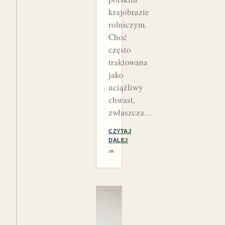
krajobrazie
rolniczym.
Choć
często
traktowana
jako
uciążliwy
chwast,
zwłaszcza…
CZYTAJ
DALEJ
→