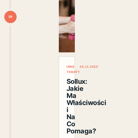
04
INNE
06.11.2025
TEMATY
Sollux:
Jakie
Ma
Właściwości
i
Na
Co
Pomaga?