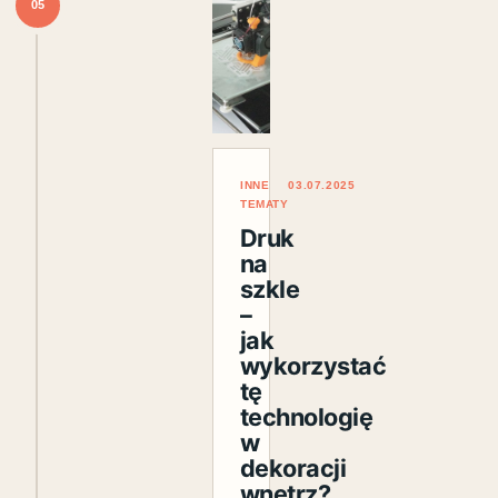
05
INNE
03.07.2025
TEMATY
Druk
na
szkle
–
jak
wykorzystać
tę
technologię
w
dekoracji
wnętrz?