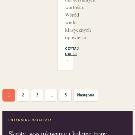
wartości.
Wśród
wielu
klasycznych
opowieści…
CZYTAJ
DALEJ
→
Stronicowanie wpisów
1
2
3
…
5
Następna
PRZYDATNE MATERIAŁY
Skróty, wyszukiwanie i kolejne tropy