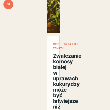
08
INNE
16.04.2025
TEMATY
Zwalczanie
komosy
białej
w
uprawach
kukurydzy
może
być
łatwiejsze
niż