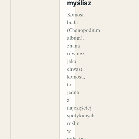
myślisz
Komosa
biała
(Chenopodium
album),
znana
również
jako
chwast
komosa,
to
jedna
z
najczęściej
spotykanych
roślin
w
polskim