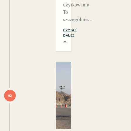
użytkowaniu.
To
szczególnie…
CZYTAJ
DALEJ
→
02