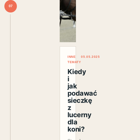
07
INNE
05.05.2025
TEMATY
Kiedy
i
jak
podawać
sieczkę
z
lucerny
dla
koni?