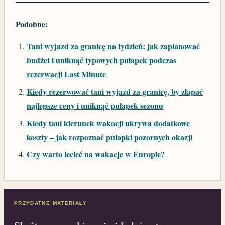
Podobne:
Tani wyjazd za granicę na tydzień: jak zaplanować
budżet i uniknąć typowych pułapek podczas
rezerwacji Last Minute
Kiedy rezerwować tani wyjazd za granicę, by złapać
najlepsze ceny i uniknąć pułapek sezonu
Kiedy tani kierunek wakacji ukrywa dodatkowe
koszty – jak rozpoznać pułapki pozornych okazji
Czy warto lecieć na wakacje w Europie?
PRZYDATNE MATERIAŁY