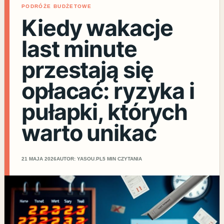
PODRÓŻE BUDŻETOWE
Kiedy wakacje
last minute
przestają się
opłacać: ryzyka i
pułapki, których
warto unikać
21 MAJA 2026
AUTOR: YASOU.PL
5 MIN CZYTANIA