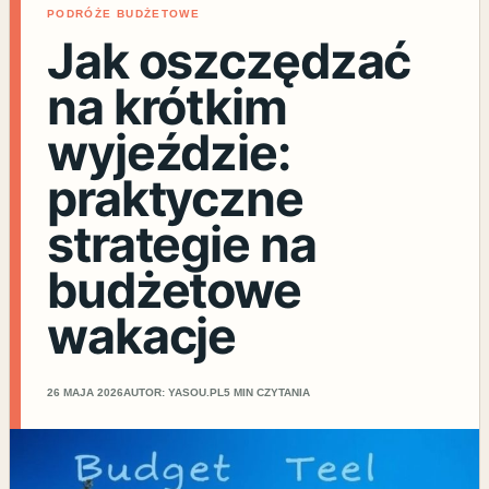
PODRÓŻE BUDŻETOWE
Jak oszczędzać
na krótkim
wyjeździe:
praktyczne
strategie na
budżetowe
wakacje
26 MAJA 2026
AUTOR: YASOU.PL
5 MIN CZYTANIA