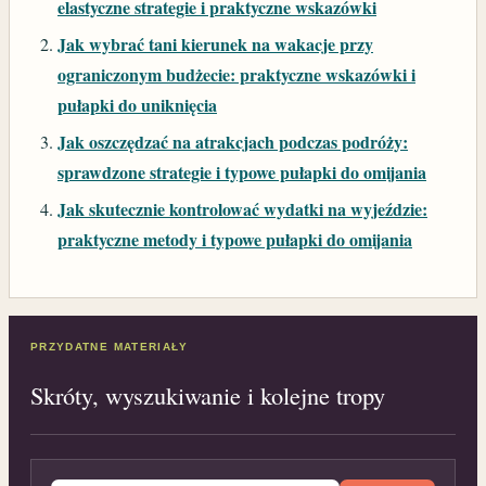
elastyczne strategie i praktyczne wskazówki
Jak wybrać tani kierunek na wakacje przy
ograniczonym budżecie: praktyczne wskazówki i
pułapki do uniknięcia
Jak oszczędzać na atrakcjach podczas podróży:
sprawdzone strategie i typowe pułapki do omijania
Jak skutecznie kontrolować wydatki na wyjeździe:
praktyczne metody i typowe pułapki do omijania
PRZYDATNE MATERIAŁY
Skróty, wyszukiwanie i kolejne tropy