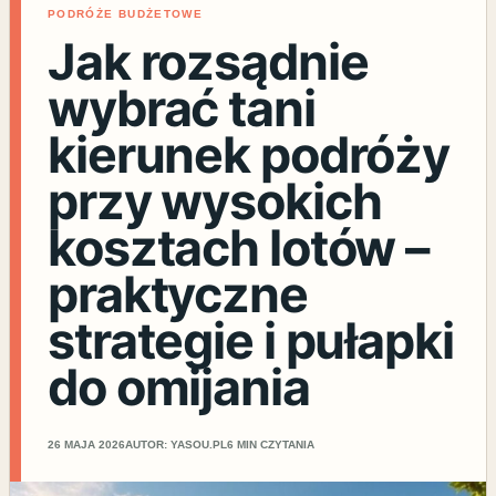
PODRÓŻE BUDŻETOWE
Jak rozsądnie
wybrać tani
kierunek podróży
przy wysokich
kosztach lotów –
praktyczne
strategie i pułapki
do omijania
26 MAJA 2026
AUTOR: YASOU.PL
6 MIN CZYTANIA