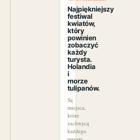
Najpiękniejszy
festiwal
kwiatów,
który
powinien
zobaczyć
każdy
turysta.
Holandia
i
morze
tulipanów.
Są
miejsca,
które
zachwycą
każdego
turystę.