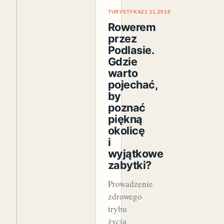
TURYSTYKA
21.11.2018
Rowerem
przez
Podlasie.
Gdzie
warto
pojechać,
by
poznać
piękną
okolicę
i
wyjątkowe
zabytki?
Prowadzenie
zdrowego
trybu
życia