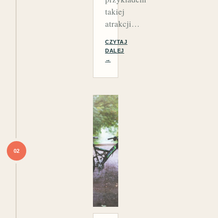
takiej
atrakcji…
CZYTAJ
DALEJ
→
02