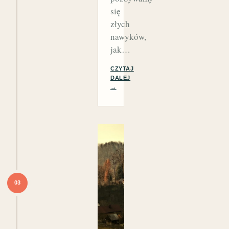
się
złych
nawyków,
jak…
CZYTAJ
DALEJ
→
03