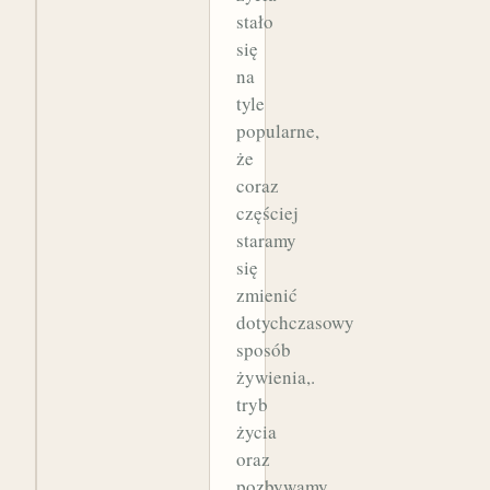
stało
się
na
tyle
popularne,
że
coraz
częściej
staramy
się
zmienić
dotychczasowy
sposób
żywienia,.
tryb
życia
oraz
pozbywamy