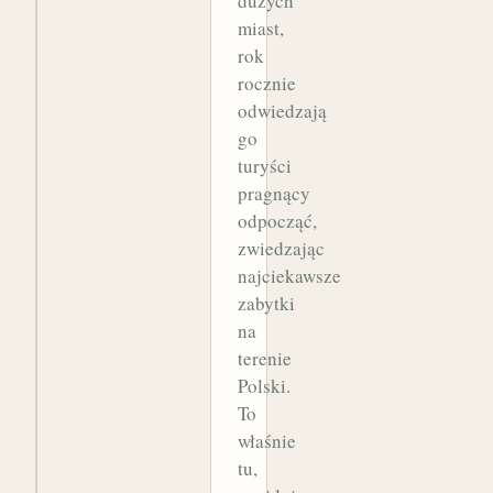
dużych
miast,
rok
rocznie
odwiedzają
go
turyści
pragnący
odpocząć,
zwiedzając
najciekawsze
zabytki
na
terenie
Polski.
To
właśnie
tu,