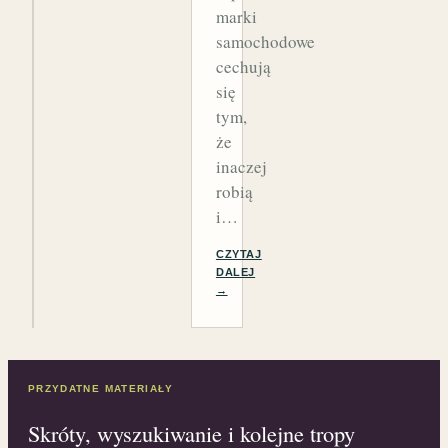
marki
samochodowe
cechują
się
tym,
że
inaczej
robią
i…
CZYTAJ
DALEJ
→
PRZYDATNE MATERIAŁY
Skróty, wyszukiwanie i kolejne tropy