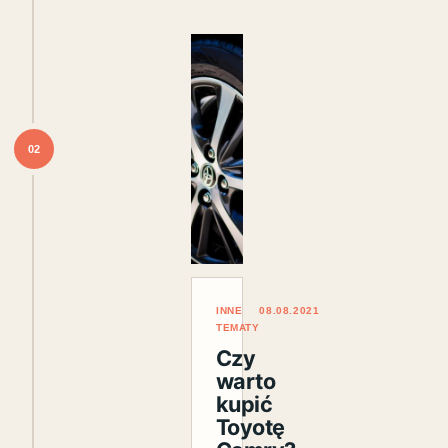
02
INNE
08.08.2021
TEMATY
Czy
warto
kupić
Toyotę