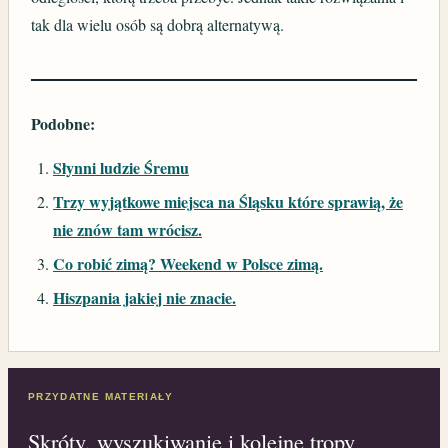
tak dla wielu osób są dobrą alternatywą.
Podobne:
Słynni ludzie Śremu
Trzy wyjątkowe miejsca na Śląsku które sprawią, że
nie znów tam wrócisz.
Co robić zimą? Weekend w Polsce zimą.
Hiszpania jakiej nie znacie.
PRZYDATNE MATERIAŁY
Skróty, wyszukiwanie i kolejne tropy