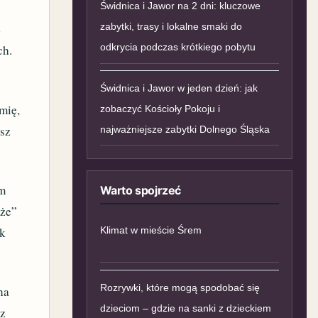
Świdnica i Jawor na 2 dni: kluczowe
zabytki, trasy i lokalne smaki do
e
odkrycia podczas krótkiego pobytu
ch.
Świdnica i Jawor w jeden dzień: jak
mię,
zobaczyć Kościoły Pokoju i
ysz
najważniejsze zabytki Dolnego Śląska
ym
Warto spojrzeć
że”
ik
Klimat w mieście Śrem
Rozrywki, które mogą spodobać się
na
dzieciom – gdzie na sanki z dzieckiem
sz