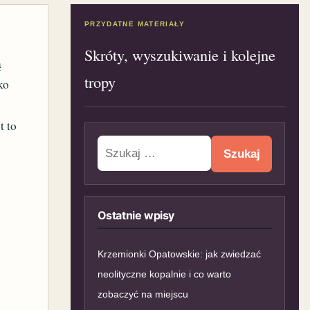
PRZYDATNE MATERIAŁY
Skróty, wyszukiwanie i kolejne
ą
tropy
ko
t to
Szukaj:
Ostatnie wpisy
Krzemionki Opatowskie: jak zwiedzać
neolityczne kopalnie i co warto
zobaczyć na miejscu