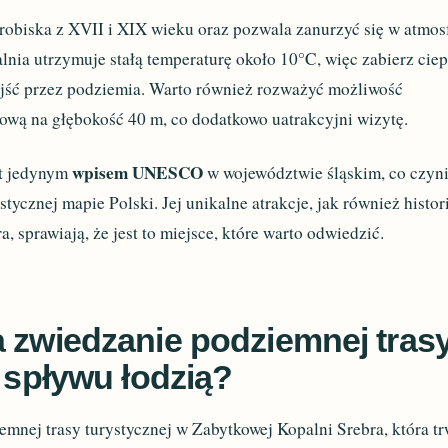
robiska z XVII i XIX wieku oraz pozwala zanurzyć się w atmos
alnia utrzymuje stałą temperaturę około 10°C, więc zabierz ciep
ejść przez podziemia. Warto również rozważyć możliwość
bową na głębokość 40 m, co dodatkowo uatrakcyjni wizytę.
wpisem UNESCO
st jedynym
w województwie śląskim, co czyni
ycznej mapie Polski. Jej unikalne atrakcje, jak również histor
 sprawiają, że jest to miejsce, które warto odwiedzić.
a zwiedzanie podziemnej tras
i spływu łodzią?
mnej trasy turystycznej w Zabytkowej Kopalni Srebra, która t