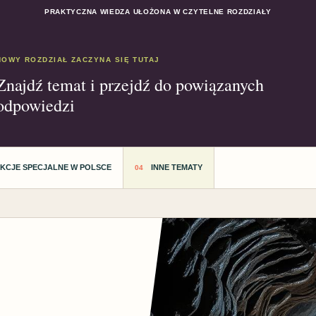
PRAKTYCZNA WIEDZA UŁOŻONA W CZYTELNE ROZDZIAŁY
NOWY ROZDZIAŁ ZACZYNA SIĘ TUTAJ
Znajdź temat i przejdź do powiązanych
odpowiedzi
AKCJE SPECJALNE W POLSCE
INNE TEMATY