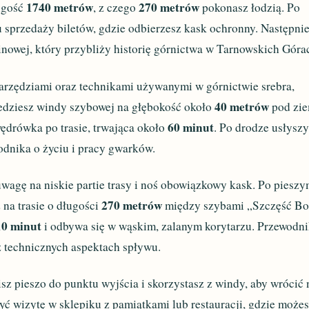
1740 metrów
270 metrów
ługość
, z czego
pokonasz łodzią. Po
u sprzedaży biletów, gdzie odbierzesz kask ochronny. Następni
kinowej, który przybliży historię górnictwa w Tarnowskich Góra
rzędziami oraz technikami używanymi w górnictwie srebra,
40 metrów
jedziesz windy szybowej na głębokość około
pod zie
60 minut
wędrówka po trasie, trwająca około
. Po drodze usłysz
odnika o życiu i pracy gwarków.
wagę na niskie partie trasy i noś obowiązkowy kask. Po piesz
270 metrów
 na trasie o długości
między szybami „Szczęść Bo
10 minut
i odbywa się w wąskim, zalanym korytarzu. Przewodn
az technicznych aspektach spływu.
z pieszo do punktu wyjścia i skorzystasz z windy, aby wrócić 
ć wizytę w sklepiku z pamiątkami lub restauracji, gdzie może