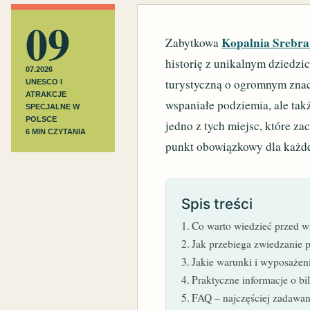
09
Kopalnia Srebra
Zabytkowa
historię z unikalnym dziedzi
07.2026
turystyczną o ogromnym znacz
UNESCO I
ATRAKCJE
wspaniałe podziemia, ale tak
SPECJALNE W
POLSCE
jedno z tych miejsc, które zac
6 MIN CZYTANIA
punkt obowiązkowy dla każdeg
Spis treści
Co warto wiedzieć przed 
Jak przebiega zwiedzanie p
Jakie warunki i wyposażen
Praktyczne informacje o bi
FAQ – najczęściej zadawan