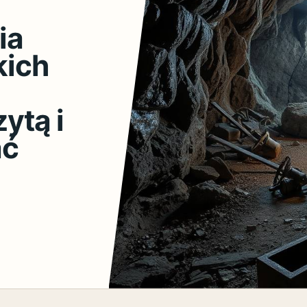
ia
kich
ytą i
ać