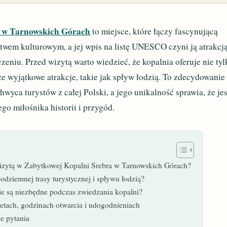
 w Tarnowskich Górach
to miejsce, które łączy fascynującą
ctwem kulturowym, a jej wpis na listę UNESCO czyni ją atrakcj
eniu. Przed wizytą warto wiedzieć, że kopalnia oferuje nie tyl
że wyjątkowe atrakcje, takie jak spływ łodzią. To zdecydowanie
hwyca turystów z całej Polski, a jego unikalność sprawia, że jes
o miłośnika historii i przygód.
wizytą w Zabytkowej Kopalni Srebra w Tarnowskich Górach?
odziemnej trasy turystycznej i spływu łodzią?
ie są niezbędne podczas zwiedzania kopalni?
letach, godzinach otwarcia i udogodnieniach
e pytania