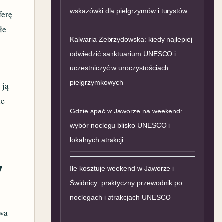
wskazówki dla pielgrzymów i turystów
ferę
łe
Kalwaria Zebrzydowska: kiedy najlepiej
odwiedzić sanktuarium UNESCO i
uczestniczyć w uroczystościach
pielgrzymkowych
 ją
ie
Gdzie spać w Jaworze na weekend:
wybór noclegu blisko UNESCO i
lokalnych atrakcji
y
Ile kosztuje weekend w Jaworze i
Świdnicy: praktyczny przewodnik po
noclegach i atrakcjach UNESCO
rwa