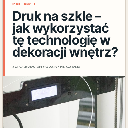
INNE TEMATY
Druk na szkle –
jak wykorzystać
tę technologię w
dekoracji wnętrz?
3 LIPCA 2025
AUTOR: YASOU.PL
7 MIN CZYTANIA