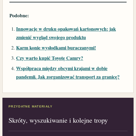
Podobne:
Innowacje w druku opakowań kartonowych: jak
zmienić wygląd swojego produktu
Karm konie wysłodkami buraczanymi!
Czy warto kupić Toyotę Camry?
Współpraca między obcymi krajami w dobie
pandemii. Jak zorganizować transport za granicę?
PRZYDATNE MATERIAŁY
Skróty, wyszukiwanie i kolejne tropy