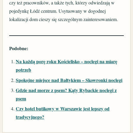
czy też pracowników, a także tych, którzy odwiedzają w
pojedynkę Łódź centrum. Usytuowany w dogodnej
lokalizacji dom cieszy się szczególnym zainteresowaniem.
Podobne:
Na każdą porę roku Kościelisko – noclegi na miarę
potrzeb
Spokojne miejsce nad Bałtykiem – Skowronki noclegi
Gdzie nad morze z psem? Kąty Rybackie noclegi z
psem
Czy hotel butikowy w Warszawie jest lepszy od
tradycyjnego?