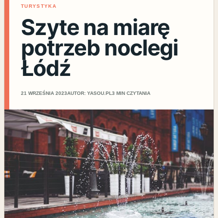
TURYSTYKA
Szyte na miarę
potrzeb noclegi
Łódź
21 WRZEŚNIA 2023
AUTOR: YASOU.PL
3 MIN CZYTANIA