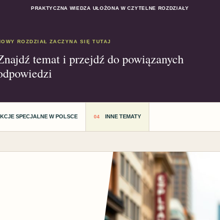
PRAKTYCZNA WIEDZA UŁOŻONA W CZYTELNE ROZDZIAŁY
NOWY ROZDZIAŁ ZACZYNA SIĘ TUTAJ
Znajdź temat i przejdź do powiązanych
odpowiedzi
AKCJE SPECJALNE W POLSCE
INNE TEMATY