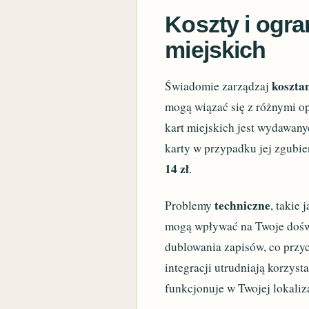
Koszty i ogra
miejskich
koszta
Świadomie zarządzaj
mogą wiązać się z różnymi o
kart miejskich jest wydawan
karty w przypadku jej zgubien
14 zł
.
techniczne
Problemy
, takie
mogą wpływać na Twoje doświ
dublowania zapisów, co przyc
integracji utrudniają korzyst
funkcjonuje w Twojej lokaliza