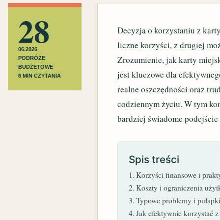
28
Decyzja o korzystaniu z karty
liczne korzyści, z drugiej m
06.2026
Zrozumienie, jak karty miejs
PODRÓŻE
BUDŻETOWE
jest kluczowe dla efektywneg
6 MIN CZYTANIA
realne oszczędności oraz tr
codziennym życiu. W tym kont
bardziej świadome podejście 
Spis treści
Korzyści finansowe i prakt
Koszty i ograniczenia użyt
Typowe problemy i pułapki 
Jak efektywnie korzystać z 