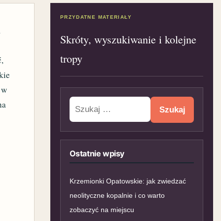
PRZYDATNE MATERIAŁY
a
Skróty, wyszukiwanie i kolejne
tropy
ć,
kie
 w
Szukaj:
na
Ostatnie wpisy
Krzemionki Opatowskie: jak zwiedzać
neolityczne kopalnie i co warto
zobaczyć na miejscu