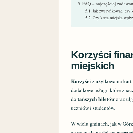
FAQ – najczęściej zadawan
Jak zweryfikować, czy k
Czy karta miejska wpły
Korzyści fina
miejskich
Korzyści
z użytkowania kart
dodatkowe usługi, które znac
tańszych biletów
do
oraz ulg
uczniów i studentów.
W wielu gminach, jak w Górze
oszczę
co pozwala na dalsze