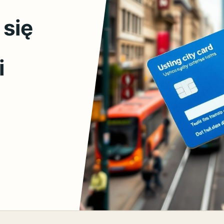
 się
i