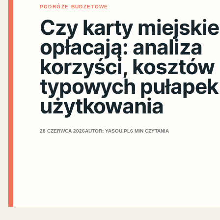
PODRÓŻE BUDŻETOWE
Czy karty miejskie
opłacają: analiza
korzyści, kosztów 
typowych pułapek
użytkowania
28 CZERWCA 2026
AUTOR: YASOU.PL
6 MIN CZYTANIA