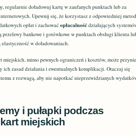
, regularnie doładowuj kartę w zaufanych punktach lub za
internetowych. Upewnij się, że korzystasz z odpowiedniej meto
opłacalność
datkowych opłat i zachować
działających systemó
ą przelewy bankowe i gotówkowe w punktach obsługi klienta lu
ą elastyczność w doładowaniach.
art miejskich, mimo pewnych ograniczeń i kosztów, może przyni
my ich zasad działania i ewentualnych komplikacji. Otaczaj się
ystemu z rozwagą, aby nie napotkać nieprzewidzianych wydatkó
emy i pułapki podczas
 kart miejskich