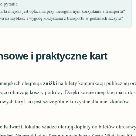
e pytania
arta miejska jest opłacalna przy nieregularnym korzystaniu z transportu?
wa na szybkość i wygodę korzystania z transportu w godzinach szczytu?
nsowe i praktyczne kart
zniżki
 miejskich obejmują
na bilety komunikacji publicznej or
ząco obniżają koszty podróży. Dzięki karcie miejskiej masz dos
owych taryf, co jest szczególnie korzystne dla mieszkańców,
 Kalwarii, lokalne władze oferują dopłaty do biletów okresow
dności
. Na przykład w Toruniu posiadacze Karty Miejskiej JO