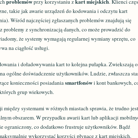
problemów
kart miejskich
ych
przy korzystaniu z
. Klienci czę
zne, takie jak awarie urządzeń do kodowania i odczytu kart
nia). Wśród najczęściej zgłaszanych problemów znajdują się
az problemy z synchronizacją danych, co może prowadzić do
iadomy, że systemy wymagają regularnej wymiany sprzętu, co
ywa na ciągłość usługi.
dowania i doładowywania kart to kolejna pułapka. Zwiekszają 
na ogólne doświadczenie użytkowników. Ludzie, zwłaszcza star
smartfonów
zące konieczności posiadania
i kont bankowych, c
których grup wiekowych.
ji między systemami w różnych miastach sprawia, że trudno jes
kalnym obszarem. W przypadku awarii kart lub aplikacji mobiln
ie ograniczony, co dodatkowo frustruje użytkowników. Bądź
maksymalnie wykorzystać korzyści płynące z kart miejskich.