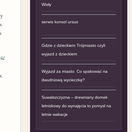
Wisły
dy
serwis konsol ursus
w.
b
Gdzie z dzieckiem Trójmiasto czyli
wyjazd z dzieckiem
eść
Wyjazd za miasto. Co spakować na
w.
dwudniową wycieczkę?
Suwalszczyzna – drewniany domek
letniskowy do wynajęcia to pomysł na
letnie wakacje