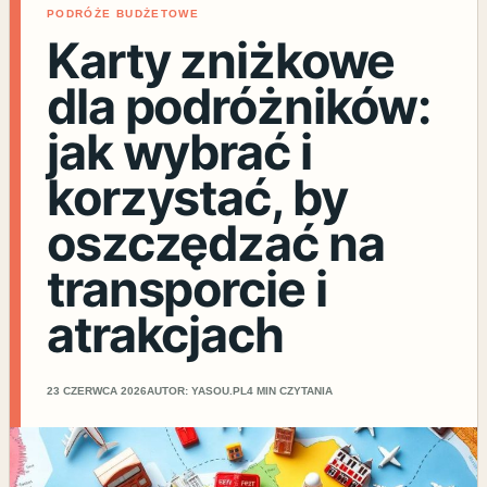
PODRÓŻE BUDŻETOWE
Karty zniżkowe
dla podróżników:
jak wybrać i
korzystać, by
oszczędzać na
transporcie i
atrakcjach
23 CZERWCA 2026
AUTOR: YASOU.PL
4 MIN CZYTANIA