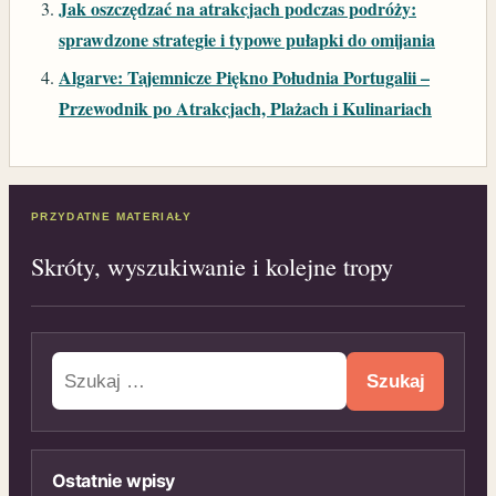
Jak oszczędzać na atrakcjach podczas podróży:
sprawdzone strategie i typowe pułapki do omijania
Algarve: Tajemnicze Piękno Południa Portugalii –
Przewodnik po Atrakcjach, Plażach i Kulinariach
PRZYDATNE MATERIAŁY
Skróty, wyszukiwanie i kolejne tropy
Szukaj:
Ostatnie wpisy