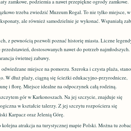
aty zamkowe, podziemia a nawet przepiękne ogrody zamkowe.
zkowo trzeba zwiedzić Muzeum Rogal. To nie tylko miejsce, w
sponaty, ale również samodzielnie je wykonać. Wspaniałą za
, z pewnością pozwoli poznać historię miasta. Liczne legend
e przedstawień, dostosowanych nawet do potrzeb najmłodszych.
arancja świetnej zabawy.
ej odwiedzane miejsce na pomorzu. Szeroka i czysta plaża, stan
o. W dłuż plaży, ciągną się ścieżki edukacyjno-przyrodnicze,
nę i florę. Miejsce idealne na odpoczynek całą rodziną.
zczytem gór w Karkonoszach. Na jej szczycie, znajduje się
giczna w kształcie talerzy. Z jej szczytu rozpościera się
ski Karpacz oraz Jelenią Górę.
o kolejna atrakcja na turystycznej mapie Polski. Można tu zoba