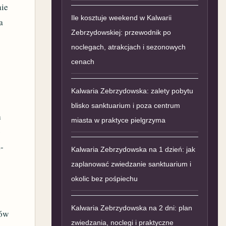
nie
Ile kosztuje weekend w Kalwarii
a
Zebrzydowskiej: przewodnik po
noclegach, atrakcjach i sezonowych
cenach
Kalwaria Zebrzydowska: zalety pobytu
blisko sanktuarium i poza centrum
h
miasta w praktyce pielgrzyma
b
-
Kalwaria Zebrzydowska na 1 dzień: jak
zaplanować zwiedzanie sanktuarium i
okolic bez pośpiechu
Kalwaria Zebrzydowska na 2 dni: plan
tów
zwiedzania, noclegi i praktyczne