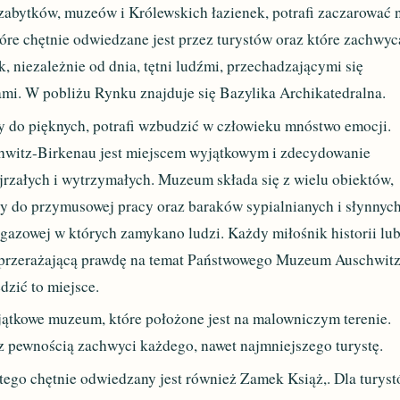
zabytków, muzeów i Królewskich łazienek, potrafi zaczarować 
óre chętnie odwiedzane jest przez turystów oraz które zachwyc
k, niezależnie od dnia, tętni ludźmi, przechadzającymi się
i. W pobliżu Rynku znajduje się Bazylika Archikatedralna.
ży do pięknych, potrafi wzbudzić w człowieku mnóstwo emocji.
itz-Birkenau jest miejscem wyjątkowym i zdecydowanie
jrzałych i wytrzymałych. Muzeum składa się z wielu obiektów,
y do przymusowej pracy oraz baraków sypialnianych i słynnyc
gazowej w których zamykano ludzi. Każdy miłośnik historii lu
 przerażającą prawdę na temat Państwowego Muzeum Auschwitz
zić to miejsce.
tkowe muzeum, które położone jest na malowniczym terenie.
z pewnością zachwyci każdego, nawet najmniejszego turystę.
tego chętnie odwiedzany jest również Zamek Książ,. Dla turys