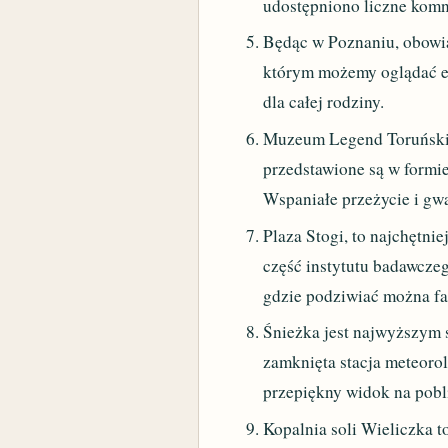
udostępniono liczne komn
Będąc w Poznaniu, obowią
którym możemy oglądać ek
dla całej rodziny.
Muzeum Legend Toruńskich
przedstawione są w formi
Wspaniałe przeżycie i gw
Plaza Stogi, to najchętni
część instytutu badawczeg
gdzie podziwiać można fau
Śnieżka jest najwyższym s
zamknięta stacja meteorolo
przepiękny widok na pobli
Kopalnia soli Wieliczka t