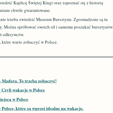
wiedzić Kaplicę Świętej Kingi oraz zapoznać się z historią
niane chwile gwarantowane.
nie trzeba zwiedzić Muzeum Bursztynu. Zgromadzone są tu
y. Można spróbować swoich sił i samemu poszukać bursztynów
ch odkrywców.
a, które warto zobaczyć w Polsce.
 Madera. To trzeba zobaczyć!
 Czyli wakacje w Polsce
iejsca w Polsce
 Polsce, które są wprost idealne na wakacje.