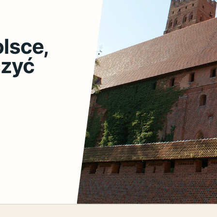
lsce,
czyć