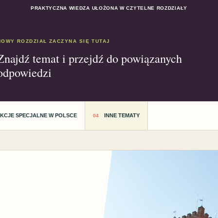
PRAKTYCZNA WIEDZA UŁOŻONA W CZYTELNE ROZDZIAŁY
NOWY ROZDZIAŁ ZACZYNA SIĘ TUTAJ
Znajdź temat i przejdź do powiązanych
odpowiedzi
AKCJE SPECJALNE W POLSCE
INNE TEMATY