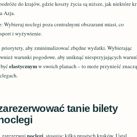
odróże do krajów, gdzie koszty życia są niższe, jak niektóre kr
a Azja.
e
: Wybieraj noclegi poza centralnymi obszarami miast, co
sport i wyżywienie.
l priorytety, aby zminimalizować zbędne wydatki. Wybierając
ównież warunki pogodowe, aby uniknąć niesprzyjających waru
elastycznym
ę być
w swoich planach – to może przynieść znacz
oclegach.
 zarezerwować tanie bilety
 noclegi
noclegi
i zarezerwuj
, stosując kilka prostych kroków. Ustal