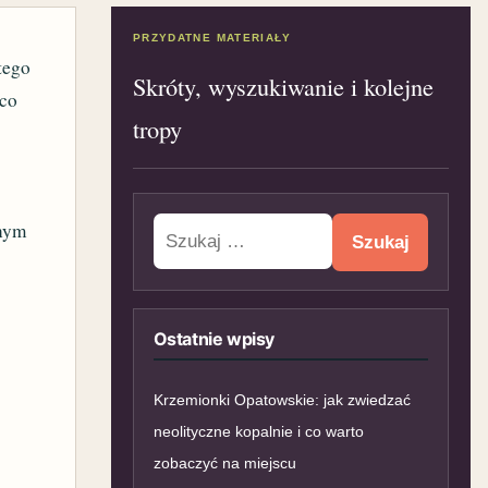
PRZYDATNE MATERIAŁY
tego
Skróty, wyszukiwanie i kolejne
ąco
tropy
Szukaj:
anym
Ostatnie wpisy
Krzemionki Opatowskie: jak zwiedzać
neolityczne kopalnie i co warto
zobaczyć na miejscu