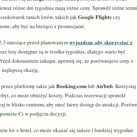
ieważ różne dni tygodnia mają różne ceny. Sprawdź różne term
Google Flights
szukiwarek tanich lotów, takich jak
czy
enowe, aby być na bieżąco z promocjami.
wyjazdem, aby skorzystać z
 2-3 miesiące przed planowanym
ńsze loty dostępne są w środku tygodnia, dlatego warto być
Przed dokonaniem zakupu, upewnij się, że porównujesz ceny z
 najlepszą okazję.
Booking.com
Airbnb
 przez platformy takie jak
lub
. Korzystaj
pobyt, co może obniżyć koszty. Podczas rezerwacji sprawdź
aj te blisko centrum, aby mieć łatwy dostęp do atrakcji. Porów
o pomoże Ci w podjęciu decyzji.
etu lot + hotel, co może okazać się tańsze i bardziej wygodne.