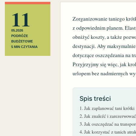
11
Zorganizowanie taniego krótk
z odpowiednim planem. Elas
05.2026
obniżyć koszty, a także pozw
PODRÓŻE
BUDŻETOWE
destynacji. Aby maksymalnie 
5 MIN CZYTANIA
dotyczące oszczędzania na tr
Przyjrzyjmy się więc, jak kr
urlopem bez nadmiernych wy
Spis treści
Jak zaplanować tani krótki
Jak znaleźć i zarezerwować 
Jak oszczędzać na transpo
Jak korzystać z tanich atra