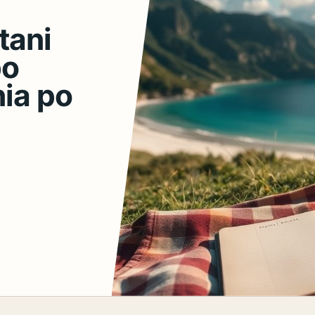
tani
po
ia po