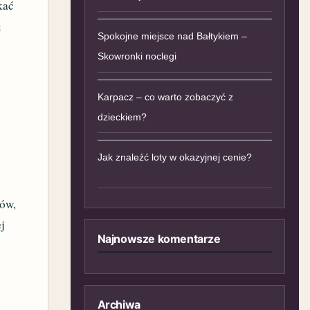
kać
i
Spokojne miejsce nad Bałtykiem –
Skowronki noclegi
Karpacz – co warto zobaczyć z
dzieckiem?
Jak znaleźć loty w okazyjnej cenie?
dów,
ej
Najnowsze komentarze
Archiwa