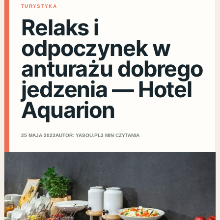
TURYSTYKA
Relaks i
odpoczynek w
anturażu dobrego
jedzenia — Hotel
Aquarion
25 MAJA 2023
AUTOR: YASOU.PL
3 MIN CZYTANIA