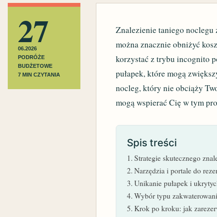
27
Znalezienie taniego noclegu
można znacznie obniżyć koszt
06.2026
korzystać z trybu incognito 
PODRÓŻE
BUDŻETOWE
pułapek, które mogą zwiększ
7 MIN CZYTANIA
nocleg, który nie obciąży Tw
mogą wspierać Cię w tym pro
Spis treści
Strategie skutecznego znal
Narzędzia i portale do rez
Unikanie pułapek i ukryty
Wybór typu zakwaterowani
Krok po kroku: jak zarezer