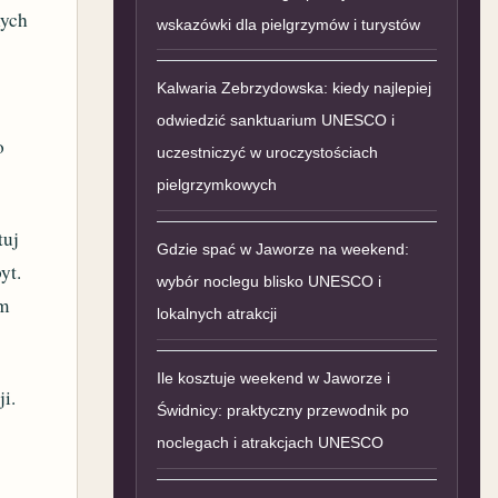
nych
wskazówki dla pielgrzymów i turystów
Kalwaria Zebrzydowska: kiedy najlepiej
odwiedzić sanktuarium UNESCO i
o
uczestniczyć w uroczystościach
pielgrzymkowych
tuj
Gdzie spać w Jaworze na weekend:
yt.
wybór noclegu blisko UNESCO i
im
lokalnych atrakcji
Ile kosztuje weekend w Jaworze i
i.
Świdnicy: praktyczny przewodnik po
noclegach i atrakcjach UNESCO