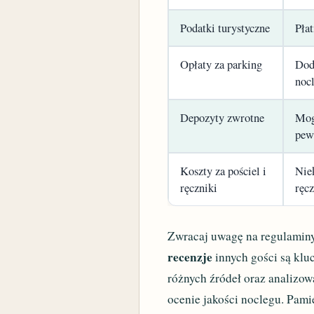
Podatki turystyczne
Pła
Opłaty za parking
Dod
noc
Depozyty zwrotne
Mog
pew
Koszty za pościel i
Niek
ręczniki
ręc
Zwracaj uwagę na regulaminy
recenzje
innych gości są klu
różnych źródeł oraz analizo
ocenie jakości noclegu. Pami