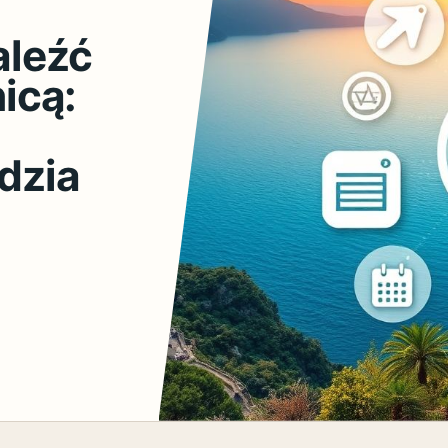
aleźć
icą:
dzia