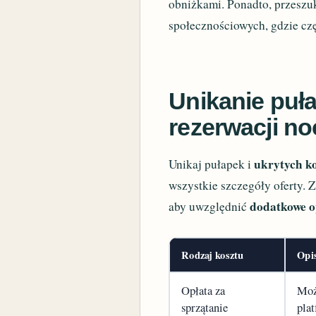
obniżkami. Ponadto, przeszuk
społecznościowych, gdzie czę
Unikanie puła
rezerwacji no
ukrytych k
Unikaj pułapek i
wszystkie szczegóły oferty.
dodatkowe o
aby uwzględnić
Rodzaj kosztu
Opi
Opłata za
Moż
sprzątanie
pla