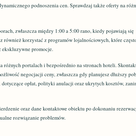
ynamicznego podnoszenia cen. Sprawdzaj także oferty na róż
rach, zwłaszcza między 1:00 a 5:00 rano, kiedy pojawiają się
z również korzystać z programów lojalnościowych, które częst
az ekskluzywne promocje.
 różnych portalach i bezpośrednio na stronach hoteli. Skontak
możliwość negocjacji ceny, zwłaszcza gdy planujesz dłuższy pob
dotyczące opłat, polityki anulacji oraz ukrytych kosztów, zan
ierdzenie oraz dane kontaktowe obiektu po dokonaniu rezerwacj
ntualne rozwiązanie problemów.