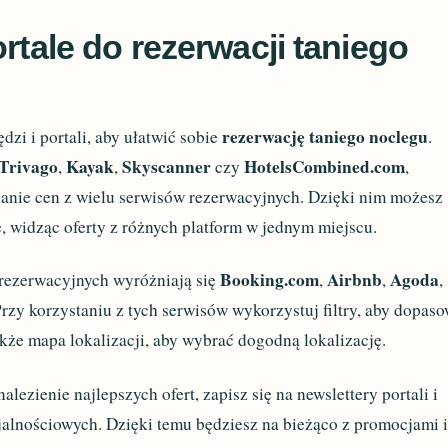
ortale do rezerwacji taniego
rezerwację taniego noclegu
dzi i portali, aby ułatwić sobie
.
Trivago
Kayak
Skyscanner
HotelsCombined.com
,
,
czy
,
anie cen z wielu serwisów rezerwacyjnych. Dzięki nim możesz
e, widząc oferty z różnych platform w jednym miejscu.
Booking.com
Airbnb
Agoda
rezerwacyjnych wyróżniają się
,
,
,
Przy korzystaniu z tych serwisów wykorzystuj filtry, aby dopas
akże mapa lokalizacji, aby wybrać dogodną lokalizację.
lezienie najlepszych ofert, zapisz się na newslettery portali i
jalnościowych. Dzięki temu będziesz na bieżąco z promocjami 