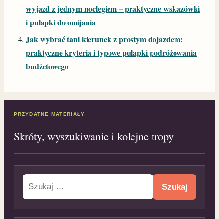
wyjazd z jednym noclegiem – praktyczne wskazówki
i pułapki do omijania
Jak wybrać tani kierunek z prostym dojazdem:
praktyczne kryteria i typowe pułapki podróżowania
budżetowego
PRZYDATNE MATERIAŁY
Skróty, wyszukiwanie i kolejne tropy
Szukaj: