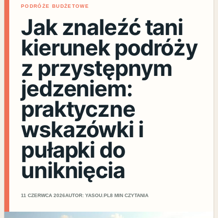
PODRÓŻE BUDŻETOWE
Jak znaleźć tani
kierunek podróży
z przystępnym
jedzeniem:
praktyczne
wskazówki i
pułapki do
uniknięcia
11 CZERWCA 2026
AUTOR: YASOU.PL
8 MIN CZYTANIA