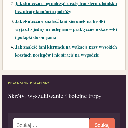
Jak skutecznie ograniczyć koszty transferu z lotniska
bez utraty komfortu podróży
Jak skutecznie znaleźć tani kierunek na krótki
wyjazd z jednym noclegiem – praktyczne wskazówki
i pułapki do omijania
Jak znaleźć tani kierunek na wakacje przy wysokich
kosztach noclegów i nie stracić na wygodzie
PRZYDATNE MATERIAŁY
Skróty, wyszukiwanie i kolejne tropy
Szukaj: