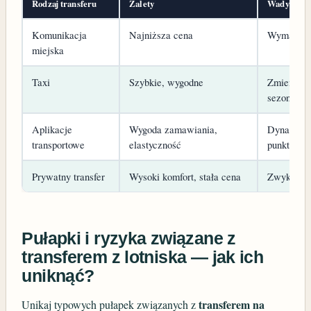
Rodzaj transferu
Zalety
Wady
Komunikacja
Najniższa cena
Wymaga pr
miejska
Taxi
Szybkie, wygodne
Zmienne c
sezonie
Aplikacje
Wygoda zamawiania,
Dynamika 
transportowe
elastyczność
punktualno
Prywatny transfer
Wysoki komfort, stała cena
Zwykle dr
Pułapki i ryzyka związane z
transferem z lotniska — jak ich
uniknąć?
transferem na
Unikaj typowych pułapek związanych z