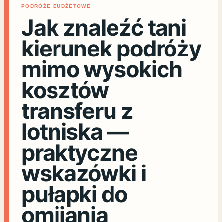
PODRÓŻE BUDŻETOWE
Jak znaleźć tani
kierunek podróży
mimo wysokich
kosztów
transferu z
lotniska —
praktyczne
wskazówki i
pułapki do
omijania