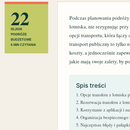
22
Podczas planowania podróży w
lotniska, nie rezygnując prz
05.2026
opcji transportu, która łączy
PODRÓŻE
BUDŻETOWE
transport publiczny to tylko
6 MIN CZYTANIA
koszty, a jednocześnie zapew
jakie mają swoje zalety, by p
Spis treści
Opcje transferu z lotniska
Rezerwacja transferu z lot
Korzystanie z aplikacji i n
Organizacja bezpiecznego i
Najczęstsze błędy i pułapki