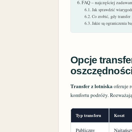
FAQ – najczęściej zadawan
Jak sprawdzić wiarygod
Co zrobić, gdy transfer 
Jakie są ograniczenia b
Opcje transfe
oszczędności
Transfer z lotniska
oferuje 
komfortu podróży. Rozważają
Typ transferu
Koszt
Publiczny
Najtańsz