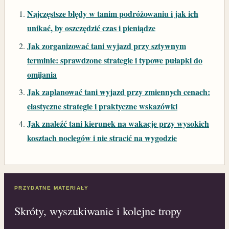
Najczęstsze błędy w tanim podróżowaniu i jak ich
unikać, by oszczędzić czas i pieniądze
Jak zorganizować tani wyjazd przy sztywnym
terminie: sprawdzone strategie i typowe pułapki do
omijania
Jak zaplanować tani wyjazd przy zmiennych cenach:
elastyczne strategie i praktyczne wskazówki
Jak znaleźć tani kierunek na wakacje przy wysokich
kosztach noclegów i nie stracić na wygodzie
PRZYDATNE MATERIAŁY
Skróty, wyszukiwanie i kolejne tropy