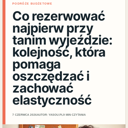
PODRÓŻE BUDŻETOWE
Co rezerwować
najpierw przy
tanim wyjeździe:
kolejność, która
pomaga
oszczędzać i
zachować
elastyczność
7 CZERWCA 2026
AUTOR: YASOU.PL
9 MIN CZYTANIA