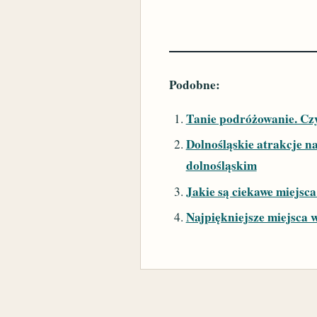
Podobne:
Tanie podróżowanie. Czy
Dolnośląskie atrakcje na
dolnośląskim
Jakie są ciekawe miejsca
Najpiękniejsze miejsca w