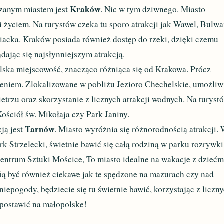
Kraków
dzanym miastem jest
. Nic w tym dziwnego. Miasto
i życiem. Na turystów czeka tu sporo atrakcji jak Wawel, Bulwa
iacka. Kraków posiada również dostęp do rzeki, dzięki czemu
dając się najsłynniejszym atrakcją.
lska miejscowość, znacząco różniąca się od Krakowa. Prócz
żeniem. Zlokalizowane w pobliżu Jezioro Chechelskie, umożliw
rzu oraz skorzystanie z licznych atrakcji wodnych. Na turyst
 Kościół św. Mikołaja czy Park Janiny.
Tarnów
cją jest
. Miasto wyróżnia się różnorodnością atrakcji.
 Strzelecki, świetnie bawić się całą rodziną w parku rozrywki
entrum Sztuki Mościce, To miasto idealne na wakacje z dziećm
ią być również ciekawe jak te spędzone na mazurach czy nad
epogody, będziecie się tu świetnie bawić, korzystając z liczn
o postawić na małopolske!