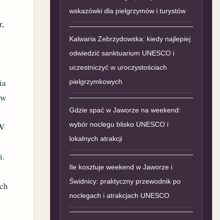
wskazówki dla pielgrzymów i turystów
r,
Kalwaria Zebrzydowska: kiedy najlepiej
odwiedzić sanktuarium UNESCO i
uczestniczyć w uroczystościach
ia
pielgrzymkowych
ów
Gdzie spać w Jaworze na weekend:
wybór noclegu blisko UNESCO i
 W
lokalnych atrakcji
i.
Ile kosztuje weekend w Jaworze i
Świdnicy: praktyczny przewodnik po
ych
noclegach i atrakcjach UNESCO