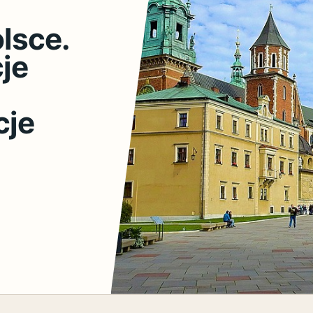
lsce.
je
cje