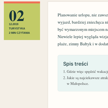
02
Planowanie urlopu, nie zaws
wyjazd, bardziej zniechęca 
12.2019
być wymarzonym miejscem na 
TURYSTYKA
2 MIN CZYTANIA
Niewiele lepiej wygląda wiz
plaże, zimny Bałtyk i w doda
Spis treści
Gdzie więc spędzić wakacj
Jakie są najciekawsze atra
w Małopolsce.