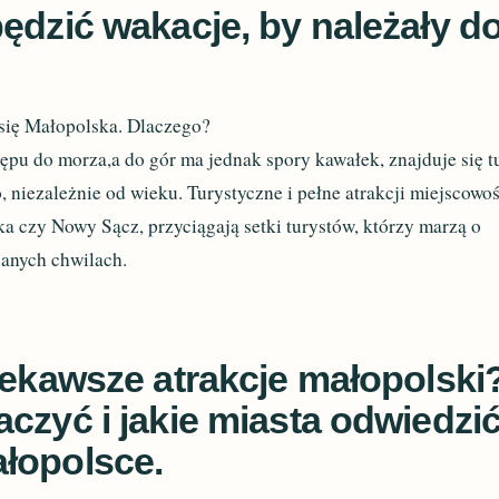
ędzić wakacje, by należały d
się Małopolska. Dlaczego?
pu do morza,a do gór ma jednak spory kawałek, znajduje się t
, niezależnie od wieku. Turystyczne i pełne atrakcji miejscowoś
a czy Nowy Sącz, przyciągają setki turystów, którzy marzą o
anych chwilach.
iekawsze atrakcje małopolski
czyć i jakie miasta odwiedzi
łopolsce.