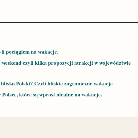
li pociągiem na wakacje.
 weekend czyli kilka propozycji atrakcji w województwie
 blisko Polski? Czyli bliskie zagraniczne wakacje
 Polsce, które są wprost idealne na wakacje.