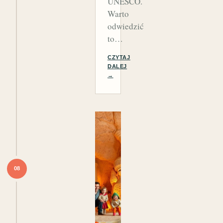
UNESCO.
Warto
odwiedzić
to…
CZYTAJ
DALEJ
→
08