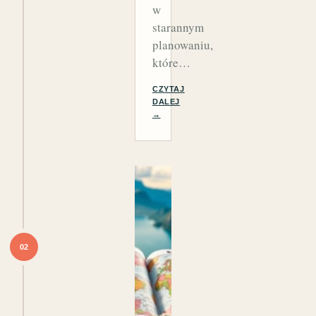
w
starannym
planowaniu,
które…
CZYTAJ
DALEJ
→
02