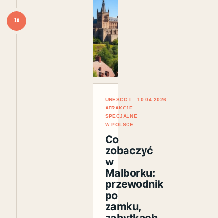
10
UNESCO I
10.04.2026
ATRAKCJE
SPECJALNE
W POLSCE
Co
zobaczyć
w
Malborku:
przewodnik
po
zamku,
zabytkach