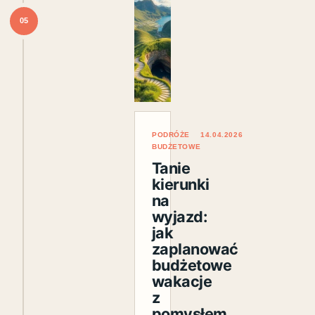
05
PODRÓŻE
14.04.2026
BUDŻETOWE
Tanie
kierunki
na
wyjazd:
jak
zaplanować
budżetowe
wakacje
z
pomysłem