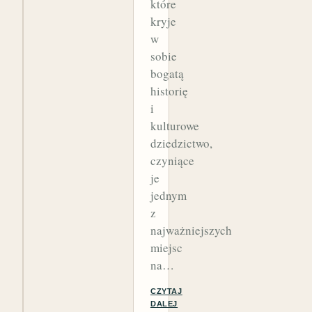
które
kryje
w
sobie
bogatą
historię
i
kulturowe
dziedzictwo,
czyniące
je
jednym
z
najważniejszych
miejsc
na…
CZYTAJ
DALEJ