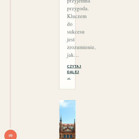
przyjemna
przygoda.
Kluczem
do
sukcesu
jest
zrozumienie,
jak…
CZYTAJ
DALEJ
→
09