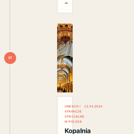
→
07
UNESCO I
12.04.2026
ATRAKCJE
SPECJALNE
W POLSCE
Kopalnia