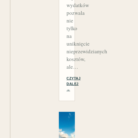
wydatków
pozwala
nie
tylko
na
uniknięcie
nieprzewidzianych
kosztów,
ale…
CZYTAJ
DALEJ
→