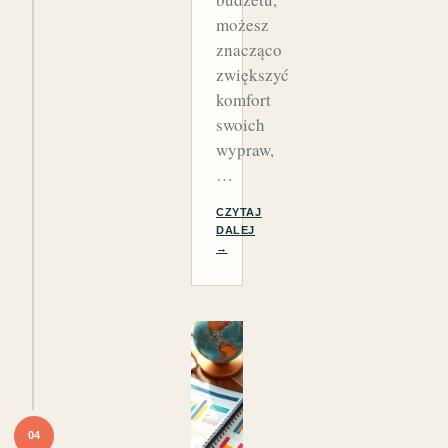
możesz
znacząco
zwiększyć
komfort
swoich
wypraw,
…
CZYTAJ
DALEJ
→
04