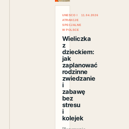
UNESCO I
11.04.2026
ATRAKCJE
SPECJALNE
W POLSCE
Wieliczka
z
dzieckiem:
jak
zaplanować
rodzinne
zwiedzanie
i
zabawę
bez
stresu
i
kolejek
Planowanie