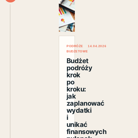
PODRÓŻE
14.04.2026
BUDŻETOWE
Budżet
podróży
krok
po
kroku:
jak
zaplanować
wydatki
i
unikać
finansowych