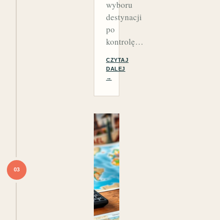
wyboru
destynacji
po
kontrolę…
CZYTAJ
DALEJ
→
03