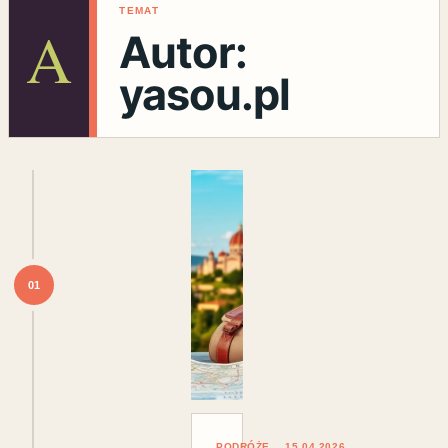
TEMAT
A
Autor:
yasou.pl
01
PODRÓŻE
15.04.2026