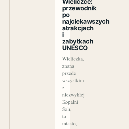
Wieliczce:
przewodnik
po
najciekawszych
atrakcjach
i
zabytkach
UNESCO
Wieliczka,
znana
przede
wszystkim
z
niezwykłej
Kopalni
Soli,
to
miasto,