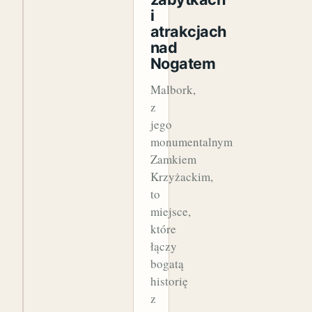
i
atrakcjach
nad
Nogatem
Malbork,
z
jego
monumentalnym
Zamkiem
Krzyżackim,
to
miejsce,
które
łączy
bogatą
historię
z