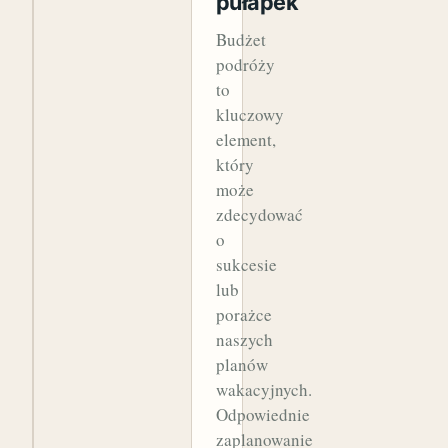
pułapek
Budżet
podróży
to
kluczowy
element,
który
może
zdecydować
o
sukcesie
lub
porażce
naszych
planów
wakacyjnych.
Odpowiednie
zaplanowanie