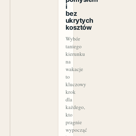
i
bez
ukrytych
kosztów
Wybór
taniego
kierunku
na
wakacje
to
kluczowy
krok
dla
każdego,
kto
pragnie
wypocząć