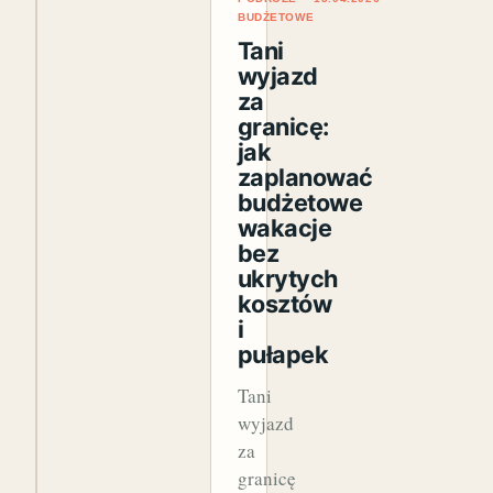
BUDŻETOWE
Tani
wyjazd
za
granicę:
jak
zaplanować
budżetowe
wakacje
bez
ukrytych
kosztów
i
pułapek
Tani
wyjazd
za
granicę