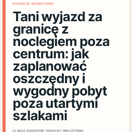
PODRÓŻE BUDŻETOWE
Tani wyjazd za
granicę z
noclegiem poza
centrum: jak
zaplanować
oszczędny i
wygodny pobyt
poza utartymi
szlakami
21 MAJA 2026
AUTOR: YASOU.PL
7 MIN CZYTANIA