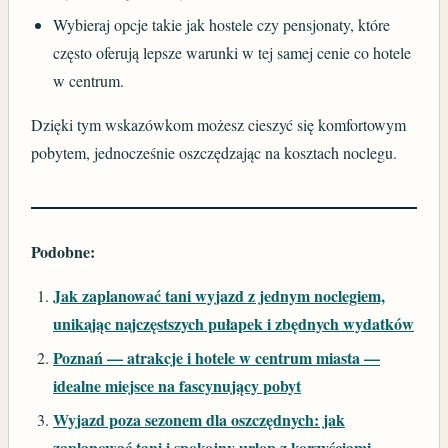
Wybieraj opcje takie jak hostele czy pensjonaty, które
często oferują lepsze warunki w tej samej cenie co hotele
w centrum.
Dzięki tym wskazówkom możesz cieszyć się komfortowym
pobytem, jednocześnie oszczędzając na kosztach noclegu.
Podobne:
Jak zaplanować tani wyjazd z jednym noclegiem,
unikając najczęstszych pułapek i zbędnych wydatków
Poznań — atrakcje i hotele w centrum miasta —
idealne miejsce na fascynujący pobyt
Wyjazd poza sezonem dla oszczędnych: jak
zaplanować tani i spokojny urlop z korzyściami