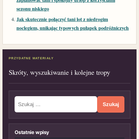
sezonu niskiego
Jak skutecznie połączyć tani lot z niedrogim
noclegiem, unikając typowych pułapek podróżniczych
PRZYDATNE MATERIAŁY
Skróty, wyszukiwanie i kolejne tropy
Szukaj:
Ostatnie wpisy